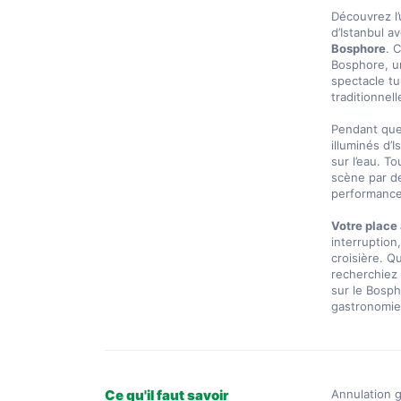
Découvrez l
d’Istanbul av
Bosphore
. 
Bosphore, un
spectacle t
traditionnelle
Pendant que 
illuminés d’
sur l’eau. To
scène par de
performances
Votre place 
interruption
croisière. Q
recherchiez 
sur le Bosph
gastronomie
Ce qu'il faut savoir
Annulation g