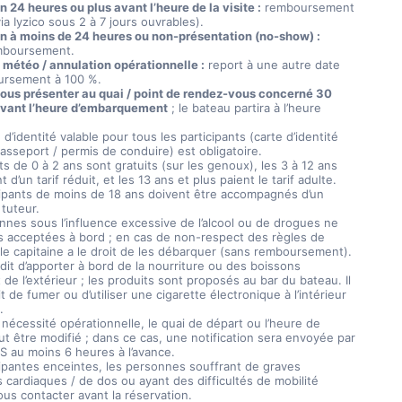
 24 heures ou plus avant l’heure de la visite :
remboursement
ia Iyzico sous 2 à 7 jours ouvrables).
n à moins de 24 heures ou non-présentation (no-show) :
mboursement.
météo / annulation opérationnelle :
report à une autre date
ursement à 100 %.
vous présenter au quai / point de rendez-vous concerné 30
vant l’heure d’embarquement
; le bateau partira à l’heure
d’identité valable pour tous les participants (carte d’identité
asseport / permis de conduire) est obligatoire.
s de 0 à 2 ans sont gratuits (sur les genoux), les 3 à 12 ans
t d’un tarif réduit, et les 13 ans et plus paient le tarif adulte.
cipants de moins de 18 ans doivent être accompagnés d’un
 tuteur.
nnes sous l’influence excessive de l’alcool ou de drogues ne
s acceptées à bord ; en cas de non-respect des règles de
 le capitaine a le droit de les débarquer (sans remboursement).
erdit d’apporter à bord de la nourriture ou des boissons
de l’extérieur ; les produits sont proposés au bar du bateau. Il
it de fumer ou d’utiliser une cigarette électronique à l’intérieur
.
 nécessité opérationnelle, le quai de départ ou l’heure de
ut être modifié ; dans ce cas, une notification sera envoyée par
S au moins 6 heures à l’avance.
cipantes enceintes, les personnes souffrant de graves
 cardiaques / de dos ou ayant des difficultés de mobilité
ous contacter avant la réservation.