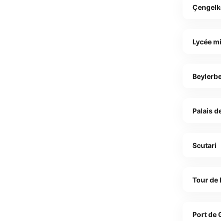
Çengelk
Lycée mil
Beylerbe
Palais d
Scutari
Tour de
Port de 