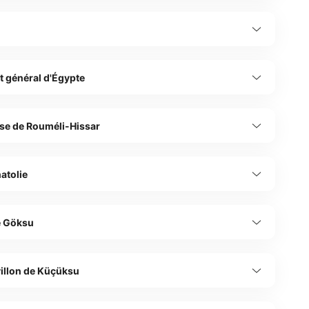
t général d'Égypte
sse de Rouméli-Hissar
natolie
re Göksu
villon de Küçüksu