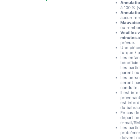
Annulation
à 100 % (v
Annulatio
aucun re
Mauvaise 
ou rembo
Veuillez 
minutes a
prévue.
Une pièce 
turque / p
Les enfant
bénéficien
Les parti
parent ou
Les perso
seront pa
conduite,
Il est int
provenant 
est interd
du bateau
En cas de
départ pe
e-mail/SM
Les parti
problèmes
doivent n