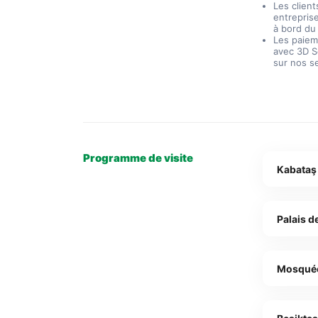
Les clien
entrepris
à bord du
Les paieme
avec 3D S
sur nos s
Programme de visite
Kabataş
Palais 
Mosquée