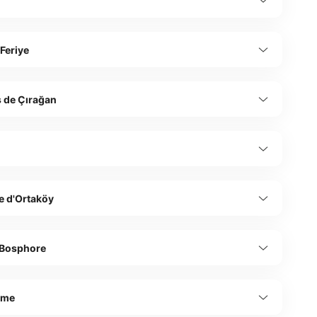
ş
 Feriye
s de Çırağan
 d'Ortaköy
 Bosphore
şme