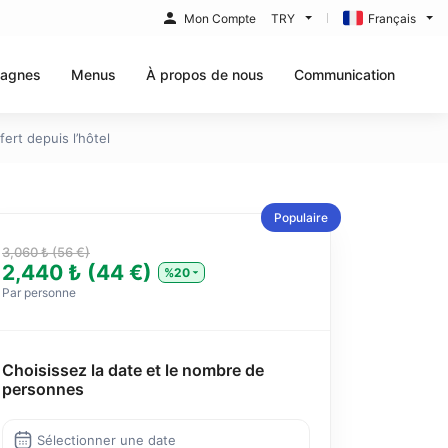
Mon Compte
TRY
Français
agnes
Menus
À propos de nous
Communication
ert depuis l’hôtel
Populaire
3,060 ₺ (56 €)
2,440 ₺ (44 €)
%20
Par personne
Choisissez la date et le nombre de
personnes
Sélectionner une date