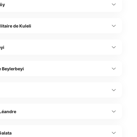
öy
itaire de Kuleli
yi
e Beylerbeyi
 Léandre
Galata