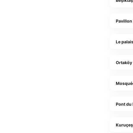
Beşikta
Pavillon
Le palai
Ortaköy
Mosquée
Pont du
Kuruçe