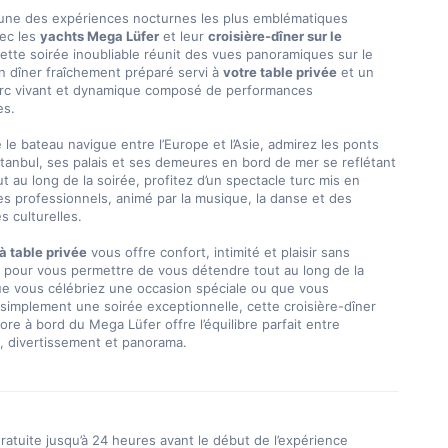
’une des expériences nocturnes les plus emblématiques 
ec les 
yachts Mega Lüfer
 et leur 
croisière-dîner sur le 
Cette soirée inoubliable réunit des vues panoramiques sur le 
 dîner fraîchement préparé servi à 
votre table privée
 et un 
urc vivant et dynamique composé de performances 
s.

le bateau navigue entre l’Europe et l’Asie, admirez les ponts 
Istanbul, ses palais et ses demeures en bord de mer se reflétant 
ut au long de la soirée, profitez d’un spectacle turc mis en 
s professionnels, animé par la musique, la danse et des 
 culturelles.

à table privée
 vous offre confort, intimité et plaisir sans 
, pour vous permettre de vous détendre tout au long de la 
ue vous célébriez une occasion spéciale ou que vous 
simplement une soirée exceptionnelle, cette croisière-dîner 
ore à bord du Mega Lüfer offre l’équilibre parfait entre 
, divertissement et panorama.
ratuite jusqu’à 24 heures avant le début de l’expérience