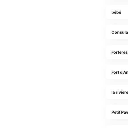
bébé
Consula
Fortere
Fort d'A
la riviè
Petit Pa