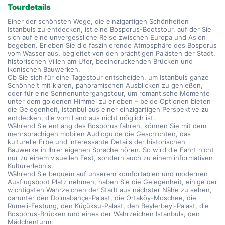
Tourdetails
Einer der schönsten Wege, die einzigartigen Schönheiten 
Istanbuls zu entdecken, ist eine Bosporus-Bootstour, auf der Sie 
sich auf eine unvergessliche Reise zwischen Europa und Asien 
begeben. Erleben Sie die faszinierende Atmosphäre des Bosporus 
vom Wasser aus, begleitet von den prächtigen Palästen der Stadt, 
historischen Villen am Ufer, beeindruckenden Brücken und 
ikonischen Bauwerken.
Ob Sie sich für eine Tagestour entscheiden, um Istanbuls ganze 
Schönheit mit klaren, panoramischen Ausblicken zu genießen, 
oder für eine Sonnenuntergangstour, um romantische Momente 
unter dem goldenen Himmel zu erleben – beide Optionen bieten 
die Gelegenheit, Istanbul aus einer einzigartigen Perspektive zu 
entdecken, die vom Land aus nicht möglich ist.
Während Sie entlang des Bosporus fahren, können Sie mit dem 
mehrsprachigen mobilen Audioguide die Geschichten, das 
kulturelle Erbe und interessante Details der historischen 
Bauwerke in Ihrer eigenen Sprache hören. So wird die Fahrt nicht 
nur zu einem visuellen Fest, sondern auch zu einem informativen 
Kulturerlebnis.
Während Sie bequem auf unserem komfortablen und modernen 
Ausflugsboot Platz nehmen, haben Sie die Gelegenheit, einige der 
wichtigsten Wahrzeichen der Stadt aus nächster Nähe zu sehen, 
darunter den Dolmabahçe-Palast, die Ortaköy-Moschee, die 
Rumeli-Festung, den Küçüksu-Palast, den Beylerbeyi-Palast, die 
Bosporus-Brücken und eines der Wahrzeichen Istanbuls, den 
Mädchenturm.