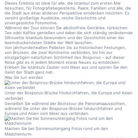
Dieses Erlebnis ist ideal für alle, die Istanbul zum ersten Mal 
besuchen, für Fotografiebegeisterte, Paare, Familien und alle, die 
die Stadt aus einer anderen Perspektive entdecken möchten. Es 
vereint großartige Ausblicke, reiche Geschichte und 
unvergessliche Fotomotive.
Während der Tour können Sie alkoholfreie Getränke, türkischen 
Tee oder Kaffee genießen und dabei die sich ständig verändernde 
Silhouette Istanbuls bewundern und der Geschichte einer der 
beeindruckendsten Städte der Welt lauschen.
Von jahrhundertealten Palästen bis zu historischen Festungen, 
von Brücken, die zwei Kontinente verbinden, bis hin zur 
einzigartigen natürlichen Schönheit des Bosporus – auf dieser 
Reise gibt es in jedem Moment etwas Neues zu entdecken. 
Erleben Sie Istanbuls Zauber vom Meer aus und spüren Sie den 
Geist der Stadt ganz nah.
Was Sie tun werden
Unter der Bosporus-Brücke hindurchfahren, die Europa und Asien 
verbindet
Genießen Sie während der Bootstour die Panoramaaussichten, 
während Sie unter der Bosporus-Brücke hindurchfahren und 
Europa und Asien vom Meer aus verbinden.
Machen Sie bei Sonnenuntergang Fotos rund um den 
Mädchenturm