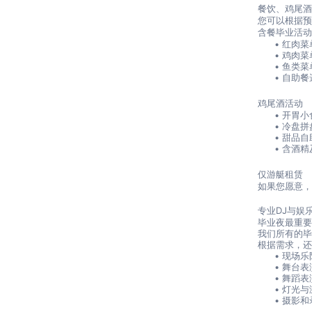
餐饮、鸡尾
您可以根据
含餐毕业活
红肉菜
鸡肉菜
鱼类菜
自助餐
鸡尾酒活动
开胃小
冷盘拼
甜品自
含酒精
仅游艇租赁
如果您愿意
专业DJ与娱
毕业夜最重
我们所有的毕
根据需求，
现场乐
舞台表
舞蹈表
灯光与
摄影和