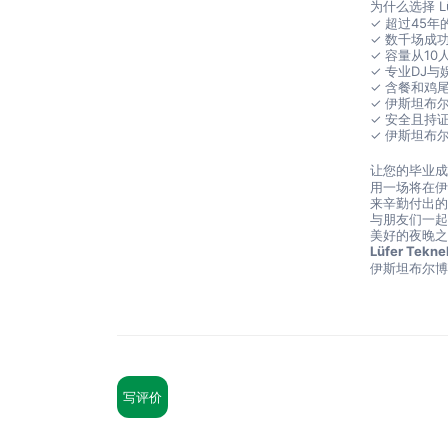
为什么选择 Lüf
✓ 超过45
✓ 数千场成
✓ 容量从10
✓ 专业DJ与
✓ 含餐和鸡
✓ 伊斯坦布
✓ 安全且持
✓ 伊斯坦布
让您的毕业
用一场将在
来辛勤付出
与朋友们一
美好的夜晚
Lüfer Tekne
伊斯坦布尔
写评价