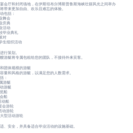
店宴会厅和封闭场地，在伊斯坦布尔博斯普鲁斯海峡壮丽风光之间举办
，将带来更加自由、欢乐且难忘的体验。
活动包括：
业舞会
业庆典
业活动
校毕业典礼
派对
学生组织活动
队进行策划。
整艘游艇将专属包租给您的团队，不接待外来宾客。
算和团体规模的游艇
同容量和风格的游艇，以满足您的人数需求。
包括：
专属游艇
机动游艇
游览船
宴会船
活动船
人宴会游轮
人活动游轮
0人大型活动游轮
舒适、安全，并具备适合毕业活动的设施基础。