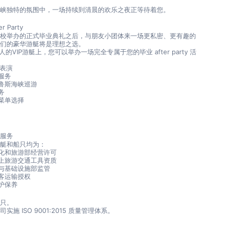
海峡独特的氛围中，一场持续到清晨的欢乐之夜正等待着您。
 Party
学校举办的正式毕业典礼之后，与朋友小团体来一场更私密、更有趣的
我们的豪华游艇将是理想之选。
人的VIP游艇上，您可以举办一场完全专属于您的毕业 after party 活
J表演
服务
鲁斯海峡巡游
务
菜单选择
的服务
游艇和船只均为：
化和旅游部经营许可
上旅游交通工具资质
与基础设施部监管
客运输授权
护保养
船只。
实施 ISO 9001:2015 质量管理体系。