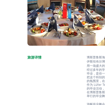
旅游详情
博斯普鲁斯
伊斯坦布尔
用一场盛大
经过多年的
毕业，是你
把这个特别
的氛围里，
作为 Lüfer
的毕业活动
在博斯普鲁
举行的毕业
游艇毕业舞