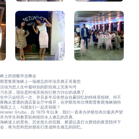
海峡上的游艇毕业舞会
博斯普鲁斯海峡上一场难忘的毕业庆典正等着您
的活动为您人生中最特别的阶段画上完美句号
学习生涯，现在是时候庆祝你们努力付出的成果了。
一生中只会经历一次、并且多年后依然会自豪回忆的特殊里程碑。何不
的夜晚从普通的酒店宴会厅中移开，在伊斯坦布尔博斯普鲁斯海峡独特
在海面之上，与朋友们一起庆祝呢？
 Tekneler Grubu，自 1979 年以来，我们一直承办伊斯坦布尔最具声望
，并为学生和教育机构组织令人难忘的庆典。
斯海峡迷人的景色、历史悠久的宫殿、桥梁以及灯火辉煌的夜景陪伴下
舞会，将为您和您的朋友们变成终生难忘的回忆。
会