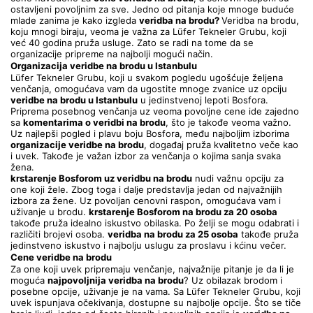
ostavljeni povoljnim za sve. Jedno od pitanja koje mnoge buduće 
mlade zanima je kako izgleda 
veridba na brodu? 
Veridba na brodu, 
koju mnogi biraju, veoma je važna za Lüfer Tekneler Grubu, koji 
već 40 godina pruža usluge. Zato se radi na tome da se 
organizacije pripreme na najbolji mogući način.
Organizacija veridbe na brodu u Istanbulu
Lüfer Tekneler Grubu, koji u svakom pogledu ugošćuje željena 
venčanja, omogućava vam da ugostite mnoge zvanice uz opciju 
veridbe na brodu u Istanbulu
 u jedinstvenoj lepoti Bosfora. 
Priprema posebnog venčanja uz veoma povoljne cene ide zajedno 
sa 
komentarima o veridbi na brodu
, što je takođe veoma važno. 
Uz najlepši pogled i plavu boju Bosfora, među najboljim izborima 
organizacije veridbe na brodu
, događaj pruža kvalitetno veče kao 
i uvek. Takođe je važan izbor za venčanja o kojima sanja svaka 
žena.
krstarenje Bosforom uz veridbu na brodu
 nudi važnu opciju za 
one koji žele. Zbog toga i dalje predstavlja jedan od najvažnijih 
izbora za žene. Uz povoljan cenovni raspon, omogućava vam i 
uživanje u brodu. 
krstarenje Bosforom na brodu za 20 osoba
takođe pruža idealno iskustvo obilaska. Po želji se mogu odabrati i 
različiti brojevi osoba. 
veridba na brodu za 25 osoba
 takođe pruža 
jedinstveno iskustvo i najbolju uslugu za proslavu i kćinu večer.
Cene veridbe na brodu
Za one koji uvek pripremaju venčanje, najvažnije pitanje je da li je 
moguća 
najpovoljnija veridba na brodu
? Uz obilazak brodom i 
posebne opcije, uživanje je na vama. Sa Lüfer Tekneler Grubu, koji 
uvek ispunjava očekivanja, dostupne su najbolje opcije. Što se tiče 