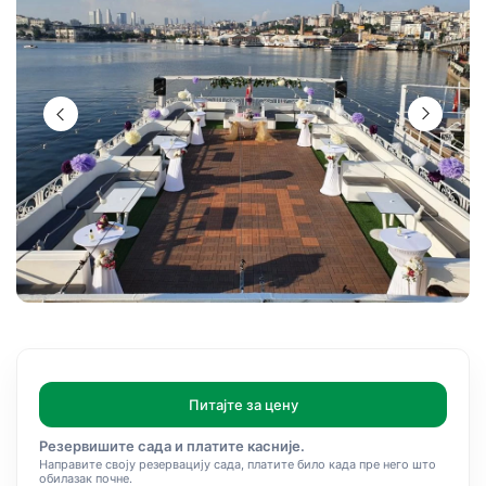
Питајте за цену
Резервишите сада и платите касније.
Направите своју резервацију сада, платите било када пре него што
обилазак почне.