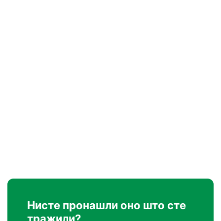
Нисте пронашли оно што сте
тражили?