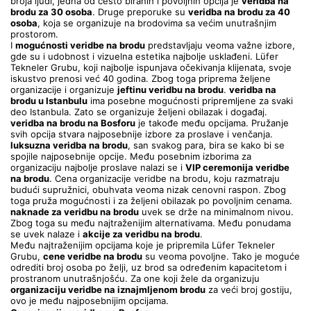
broja ljudi, jedna od često biranih i povoljnih opcija je 
veridba na 
brodu za 30 osoba
. Druge preporuke su 
veridba na brodu za 40 
osoba
, koja se organizuje na brodovima sa većim unutrašnjim 
prostorom.
I 
mogućnosti veridbe na brodu
 predstavljaju veoma važne izbore, 
gde su i udobnost i vizuelna estetika najbolje usklađeni. Lüfer 
Tekneler Grubu, koji najbolje ispunjava očekivanja klijenata, svoje 
iskustvo prenosi već 40 godina. Zbog toga priprema željene 
organizacije i organizuje 
jeftinu veridbu na brodu
. 
veridba na 
brodu u Istanbulu
 ima posebne mogućnosti pripremljene za svaki 
deo Istanbula. Zato se organizuje željeni obilazak i događaj.  
veridba na brodu na Bosforu
 je takođe među opcijama. Pružanje 
svih opcija stvara najposebnije izbore za proslave i venčanja. 
luksuzna veridba na brodu
, san svakog para, bira se kako bi se 
spojile najposebnije opcije. Među posebnim izborima za 
organizaciju najbolje proslave nalazi se i 
VIP ceremonija veridbe 
na brodu
. Cena organizacije veridbe na brodu, koju razmatraju 
budući supružnici, obuhvata veoma nizak cenovni raspon. Zbog 
toga pruža mogućnosti i za željeni obilazak po povoljnim cenama. 
naknade za veridbu na brodu
 uvek se drže na minimalnom nivou. 
Zbog toga su među najtraženijim alternativama. Među ponudama 
se uvek nalaze i 
akcije za veridbu na brodu
.
Među najtraženijim opcijama koje je pripremila Lüfer Tekneler 
Grubu, 
cene veridbe na brodu
 su veoma povoljne. Tako je moguće 
odrediti broj osoba po želji, uz brod sa određenim kapacitetom i 
prostranom unutrašnjošću. Za one koji žele da organizuju 
organizaciju veridbe na iznajmljenom brodu
 za veći broj gostiju, 
ovo je među najposebnijim opcijama.