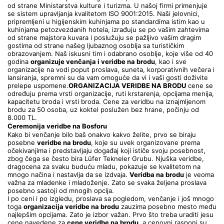
od strane Ministarstva kulture i turizma. U našoj firmi primenjuje 
se sistem upravljanja kvalitetom ISO 9001:2015. Naši jelovnici, 
pripremljeni u higijenskim kuhinjama po standardima istim kao u 
kuhinjama petozvezdanih hotela, izrađuju se po vašim zahtevima 
od strane majstora kuvara i poslužuju se pažljivo vašim dragim 
gostima od strane našeg ljubaznog osoblja sa turističkim 
obrazovanjem. Naš iskusni tim i odabrano osoblje, koje više od 40 
godina 
organizuje venčanja i veridbe na brodu
, kao i sve 
organizacije na vodi poput proslava, suneta, korporativnih večera i 
lansiranja, spremni su da vam omoguće da vi i vaši gosti doživite 
prelepe uspomene.
ORGANIZACIJA VERIDBE NA BRODU
 cene se 
određuju prema vrsti organizacije, ruti krstarenja, opcijama menija, 
kapacitetu broda i vrsti broda. Cene za veridbu na iznajmljenom 
brodu za 50 osoba, uz koktel poslužen bez hrane, počinju od 
8.000 TL.
Ceremonija veridbe na Bosforu
Kako bi venčanje bilo baš onakvo kakvo želite, prvo se biraju 
posebne 
veridbe na brodu
, koje su uvek organizovane prema 
očekivanjima i predstavljaju događaj koji ističe svoju posebnost, 
zbog čega se često bira Lüfer Tekneler Grubu. Njuška veridbe, 
dragocena za svaku buduću mladu, pokazuje se kvalitetom na 
mnogo načina i nastavlja da se izdvaja. 
Veridba na brodu
 je veoma 
važna za mladenke i mladoženje. Zato se svaka željena proslava 
posebno sastoji od mnogih opcija.
I po ceni i po izgledu, proslava sa pogledom, venčanje i još mnogo 
toga 
organizacija veridbe na brodu
 zauzima posebno mesto među 
najlepšim opcijama. Zato je izbor važan. Prvo što treba uraditi jesu 
cene navedene za 
cene veridbe na brodu
, a cenovni rasponi su 