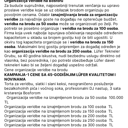
Organizacija veridbe na Bosforu
Za buduće supružnike, najposebniji trenutak venčanja su upravo 
proslave veridbe koje se uz obilazak brodom organizuju po 
povoljnim cenama. Odabir 
iznajmljivanja broda za organizaciju 
veridbe
 za najvažnije goste na događaju ne opterećuje budžet. 
veridba na brodu za 50 osoba
 može se organizovati po želji. Po 
potrebi se posebno organizuje i 
veridba na brodu za 100 osoba
. 
Firma koja uvek najbolje ispunjava očekivanja raspolaže određenim 
kapacitetom u skladu sa brojem gostiju koji će biti ugostiti. U 
okviru tog kapaciteta organizuje se i 
veridba na brodu za 150 
osoba
. Maksimalni broj gostiju pripremljen za događaj određen je 
kao 
organizacija veridbe na brodu za 200 osoba
. Lüfer Tekneler 
Grubu, sa 40 godina iskustva, nudi bezbednu uslugu direktno od 
vlasnika, bez posrednika, i po potrebi obezbeđuje Lüfer davet 
tekneleri kako bi se željeni događaji uspešno održali. 
Cene organizacije veridbe na brodu
KAMPANJA-1 CENE SA 45-GODIŠNJIM LÜFER KVALITETOM I 
NOVINAMA
Torta za veridbu, slatki i slani keksi, neograničeno posluženje 
bezalkoholnih pića i voćnog soka, profesionalni DJ nastup, 3 sata 
krstarenja Bosforom
  Organizacija veridbe na iznajmljenom brodu za 50 osoba  100.000 
TL
Organizacija veridbe na iznajmljenom brodu za 100 osoba  TL   
Organizacija veridbe na iznajmljenom brodu za 150 osoba  TL
Organizacija veridbe na iznajmljenom brodu za 200 osoba  TL
Organizacija veridbe na iznajmljenom brodu za 250 osoba  TL 
Organizacija veridbe na iznajmljenom brodu za 300 osoba  TL