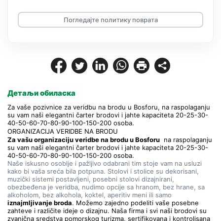
Погледајте политику поврата
Детаљи обиласка
Za vaše pozivnice za veridbu na brodu u Bosforu, na raspolaganju 
su vam naši elegantni čarter brodovi i jahte kapaciteta 20-25-30-
40-50-60-70-80-90-100-150-200 osoba.
ORGANIZACIJA VERIDBE NA BRODU
Za vašu organizaciju veridbe na brodu u Bosforu
  na raspolaganju 
su vam naši elegantni čarter brodovi i jahte kapaciteta 20-25-30-
40-50-60-70-80-90-100-150-200 osoba.
Naše iskusno osoblje i pažljivo odabrani tim stoje vam na usluzi 
kako bi vaša sreća bila potpuna. Stolovi i stolice su dekorisani, 
muzički sistemi postavljeni, posebni stolovi dizajnirani, 
obezbeđena je veridba, nudimo opcije sa hranom, bez hrane, sa 
alkoholom, bez alkohola, koktel, aperitiv meni ili samo 
iznajmljivanje broda
. Možemo zajedno podeliti vaše posebne 
zahteve i različite ideje o dizajnu. Naša firma i svi naši brodovi su 
zvanična sredstva pomorskog turizma, sertifikovana i kontrolisana 