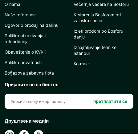
O nama
Večernje večere na Bosforu
Naše reference
Krstarenja Bosforom pri
zalasku sunca
Ugovor o prodaji na daljinu
Izleti brodom po Bosforu
Politika otkazivanja i
danju
refundiranja
Iznajmljivanje tehnike
Obaveštenje o KVKK
Istanbul
Politika privatnosti
Контакт
Boğazova zabavna flota
Пријавите се на билтен
претплатити се
Друштвени медији