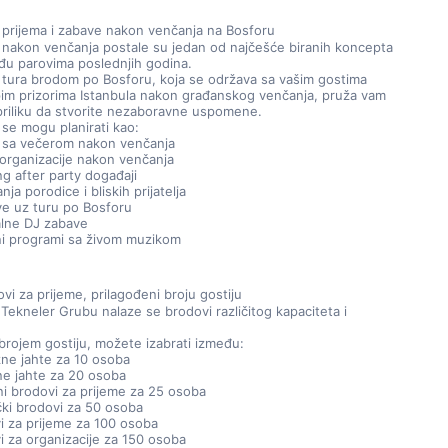
 prijema i zabave nakon venčanja na Bosforu
 nakon venčanja postale su jedan od najčešće biranih koncepta 
đu parovima poslednjih godina.
tura brodom po Bosforu, koja se održava sa vašim gostima 
im prizorima Istanbula nakon građanskog venčanja, pruža vam 
priliku da stvorite nezaboravne uspomene.
 se mogu planirati kao:
i sa večerom nakon venčanja
 organizacije nakon venčanja
g after party događaji
nja porodice i bliskih prijatelja
ve uz turu po Bosforu
alne DJ zabave
i programi sa živom muzikom
ovi za prijeme, prilagođeni broju gostiju
r Tekneler Grubu nalaze se brodovi različitog kapaciteta i 
brojem gostiju, možete izabrati između:
ne jahte za 10 osoba
e jahte za 20 osoba
i brodovi za prijeme za 25 osoba
ički brodovi za 50 osoba
i za prijeme za 100 osoba
i za organizacije za 150 osoba