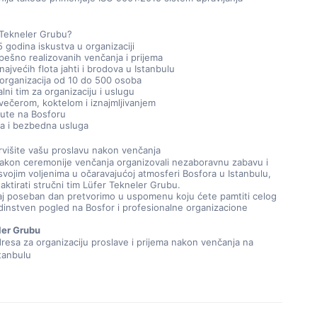
 Tekneler Grubu?
 godina iskustva u organizaciji
pešno realizovanih venčanja i prijema
ajvećih flota jahti i brodova u Istanbulu
organizacija od 10 do 500 osoba
lni tim za organizaciju i uslugu
večerom, koktelom i iznajmljivanjem
rute na Bosforu
na i bezbedna usluga
višite vašu proslavu nakon venčanja
akon ceremonije venčanja organizovali nezaboravnu zabavu i 
svojim voljenima u očaravajućoj atmosferi Bosfora u Istanbulu, 
ktirati stručni tim Lüfer Tekneler Grubu.
aj poseban dan pretvorimo u uspomenu koju ćete pamtiti celog 
edinstven pogled na Bosfor i profesionalne organizacione 
ler Grubu
esa za organizaciju proslave i prijema nakon venčanja na 
tanbulu