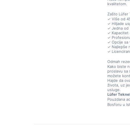
kvalitetom.
Zašto Lüfer
✓ Više od 45
✓ Hiljade us
✓ Jedna od n
✓ Kapacitet 
✓ Profesiona
✓ Opcije sa 
✓ Najlepše 
✓ Licencira
Odmah rezer
Kako biste n
proslavu sa 
možete konta
Hajde da ov
života, uz j
usluge.
Lüfer Tekne
Pouzdana adr
Bosforu u Is