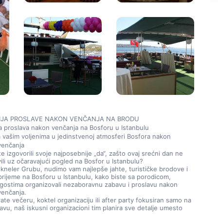
IJA PROSLAVE NAKON VENČANJA NA BRODU
 proslava nakon venčanja na Bosforu u Istanbulu
a vašim voljenima u jedinstvenoj atmosferi Bosfora nakon 
venčanja
e izgovorili svoje najposebnije „da“, zašto ovaj srećni dan ne 
vili uz očaravajući pogled na Bosfor u Istanbulu?
kneler Grubu, nudimo vam najlepše jahte, turističke brodove i 
rijeme na Bosforu u Istanbulu, kako biste sa porodicom, 
 i gostima organizovali nezaboravnu zabavu i proslavu nakon 
venčanja.
rate večeru, koktel organizaciju ili after party fokusiran samo na 
avu, naš iskusni organizacioni tim planira sve detalje umesto 