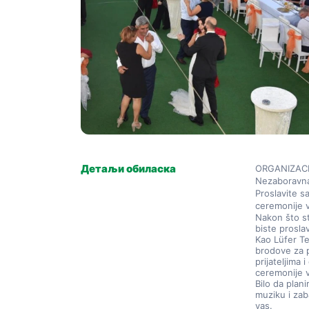
Детаљи обиласка
ORGANIZAC
Nezaboravna
Proslavite s
ceremonije 
Nakon što st
biste prosla
Kao Lüfer Te
brodove za p
prijateljima
ceremonije 
Bilo da plani
muziku i zab
vas.