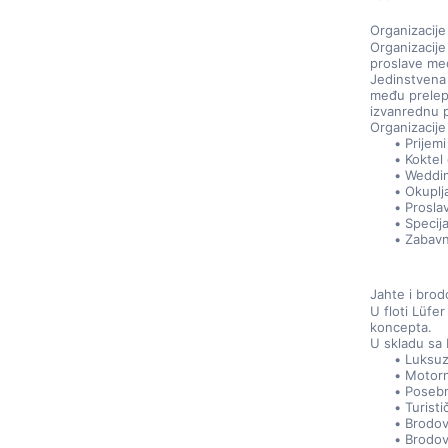
Organizacije
Organizacije
proslave me
Jedinstvena 
među prelep
izvanrednu 
Organizacije
Prijem
Koktel
Weddin
Okuplja
Prosla
Specij
Zabavn
Jahte i brod
U floti Lüfe
koncepta.
U skladu sa 
Luksuz
Motorn
Posebn
Turist
Brodov
Brodov