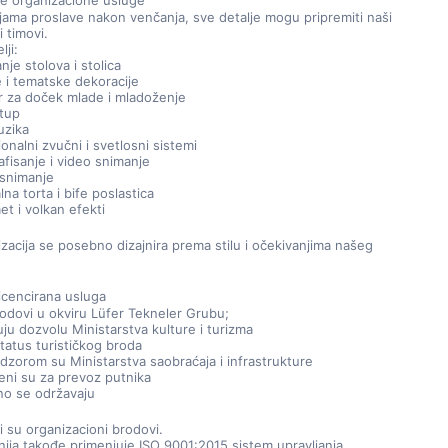
ne organizacione usluge
jama proslave nakon venčanja, sve detalje mogu pripremiti naši 
i timovi.
lji:
nje stolova i stolica
 i tematske dekoracije
r za doček mlade i mladoženje
tup
uzika
onalni zvučni i svetlosni sistemi
afisanje i video snimanje
snimanje
lna torta i bife poslastica
t i volkan efekti
zacija se posebno dizajnira prema stilu i očekivanjima našeg 
icencirana usluga
brodovi u okviru Lüfer Tekneler Grubu;
ju dozvolu Ministarstva kulture i turizma
tatus turističkog broda
dzorom su Ministarstva saobraćaja i infrastrukture
eni su za prevoz putnika
o se održavaju
i su organizacioni brodovi.
ja takođe primenjuje ISO 9001:2015 sistem upravljanja 