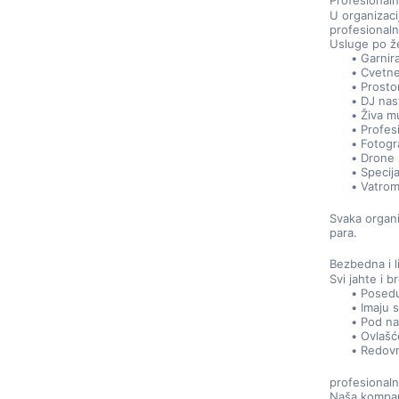
Profesional
U organizaci
profesionaln
Usluge po že
Garnira
Cvetne
Prosto
DJ nas
Živa m
Profesi
Fotogr
Drone 
Specija
Vatrome
Svaka organi
para.
Bezbedna i l
Svi jahte i 
Posedu
Imaju s
Pod na
Ovlašć
Redovn
profesionaln
Naša kompani