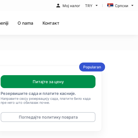
Мој налог
TRY
Српски
eniji
O nama
Контакт
Popularan
Питајте за цену
Резервишите сада и платите касније.
Направите своју резервацију сада, платите било када
пре него што обилазак почне.
Погледајте политику поврата