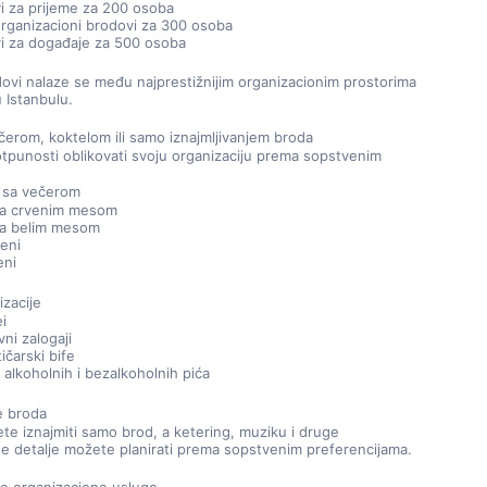
i za prijeme za 200 osoba
 organizacioni brodovi za 300 osoba
i za događaje za 500 osoba
dovi nalaze se među najprestižnijim organizacionim prostorima 
 Istanbulu.
čerom, koktelom ili samo iznajmljivanjem broda
punosti oblikovati svoju organizaciju prema sopstvenim 
e sa večerom
a crvenim mesom
a belim mesom
meni
eni
izacije
i
vni zalogaji
ičarski bife
 alkoholnih i bezalkoholnih pića
je broda
ete iznajmiti samo brod, a ketering, muziku i druge 
e detalje možete planirati prema sopstvenim preferencijama.