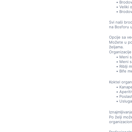
Brodov
Veliki
Brodov
Svi naši bro
na Bosforu u
Opcije sa ve
Možete u pot
željama.
Organizacij
Meni s
Meni s
Riblji 
Bife m
Koktel organ
Kanape
Aperiti
Poslast
Usluga
Iznajmljivan
Po želji mož
organizacion