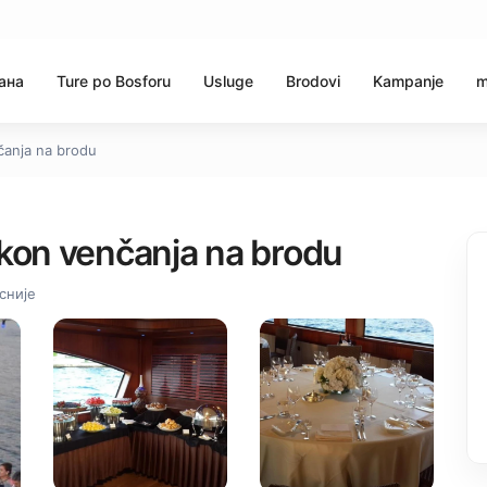
ана
Ture po Bosforu
Usluge
Brodovi
Kampanje
m
čanja na brodu
kon venčanja na brodu
сније