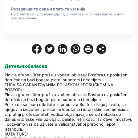
Резервишите сада и платите касније.
Направите своју резервацију сада, платите било када пре него што
обилазак почне.
Детаљи обиласка
Plovila grupe Lüfer pružaju vođeni obilazak Bosfora uz poslužen 
doručak na bazi bogate plate, subotom i nedeljom
TURA SA GARANTOVANIM POLASKOM I DORUČKOM NA 
BOSFORU
Plovila grupe Lüfer pružaju vođeni obilazak Bosfora uz poslužen 
doručak na bazi bogate plate, subotom i nedeljom
Prilika da sa mora otkrijete Istanbulски Bosfor, dragulj sveta, sa 
njegovim izuzetnim prirodnim lepotama i istorijskim spomenicima
U pratnji profesionalnih vodiča objašnjavaju se od nekada do 
danas istorijske vile uz obalu, palate, letnjikovci, tvrđave i mostovi, 
i pozivamo vas da uživate u veličanstvenoj prirodnoj lepoti 
Istanbula.
RUTA TURE: 