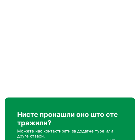
Нисте пронашли оно што сте
тражили?
Можете нас контактирати за додатне туре или
друге ствари.