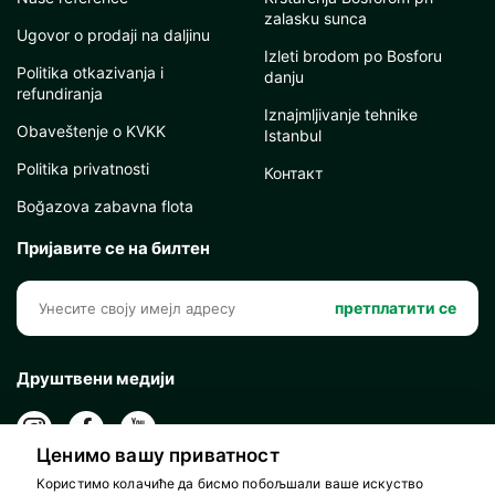
zalasku sunca
Ugovor o prodaji na daljinu
Izleti brodom po Bosforu
Politika otkazivanja i
danju
refundiranja
Iznajmljivanje tehnike
Obaveštenje o KVKK
Istanbul
Politika privatnosti
Контакт
Boğazova zabavna flota
Пријавите се на билтен
претплатити се
Друштвени медији
Ценимо вашу приватност
Користимо колачиће да бисмо побољшали ваше искуство