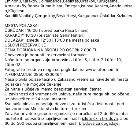
Eminönü,Karaköy,Dolmabahče,Beşiktaş,Ortaköy,Kuruçeşme, 
Arnavutköy,Bebek,Rumelihisarı,Emirgan,İstinye,Kanlıca,Anadoluhisa
rı,Küçüksu, 
Kandilli,Vaniköy,Çengelköy,Beylerbeyi,Kuzguncuk,Üsküdar,Kızkules
i
MESTA POLASKA:
ÜSKÜDAR : 10:00 (ispred parka Paşa Limanı)
KARAKÖY: 10:30 (pristanište Şehir Hatları)
DOLAZAK: između 12:30 i 13:00 na mesta polaska
USLOVI REZERVACIJE
CENA DORUČKA NA BRODU PO OSOBI: 2.000 TL
Obavezno je popuniti rezervacioni formular
Naše ture se organizuju brodovima Lüfer-6, Lüfer-7, Lüfer-10, 
Lüfer-13.
Fotografije brodova mogu se pogledati na www.lufer.com.tr
INFORMACIJE: 0850 4206464
Naša plovila polaze tačno u zakazano vreme sa navedenih mesta 
polaska i nije moguće čekanje
Za hitne slučajeve imamo besplatan servisni čamac
U zavisnosti od vremenskih uslova, naše ture mogu biti odložene 
uz obaveštenje 24 sata unapred
Sva naša plovila poseduju dozvolu za turističku delatnost i pod 
nadzorom su Ministarstva kulture i turizma
Za vaše privatne grupne organizacije doručka, od 2 do 60 osoba 
možete ih ostvariti iznajmljivanjem naših 
izletničkih brodova
, a od 
60 do 500 osoba iznajmljivanjem naših 
brodova za događaje
.