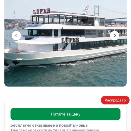
Распродато
Питајте за цену
Бесплатно отказивање и повраћај новца.
Тура се може отказати до 24 сата пре времена почетка.