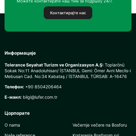
Можете контактирати наш тим за подршку 24/7.
Контактирајте нас
Информације
Tolerance Seyahat Turizm ve Organizasyon A.Ş:
Toplarönü
Sokak No:11 Anadoluhisarı/ İSTANBUL Gemi: Ömer Avni Meclis-i
Mebusan Cad. No:34 Kabataş / İSTANBUL TÜRSAB: A-16476
Телефон:
+90 8504206464
Е-маил:
bilgi@lufer.com.tr
Цорпорате
O nama
Večernje večere na Bosforu
Naše reference
Krstarenja Bosforom pri