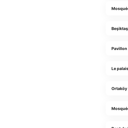
Mosquée
Beşikta
Pavillon
Le palai
Ortaköy
Mosquée