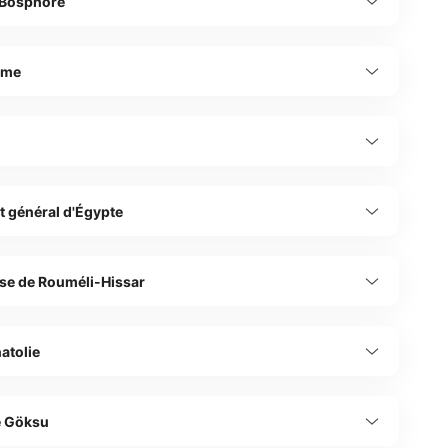
 Bosphore
şme
t général d'Égypte
sse de Rouméli-Hissar
natolie
re Göksu