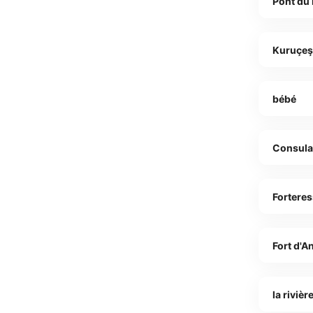
Pont du
Kuruçe
bébé
Consula
Fortere
Fort d'A
la riviè