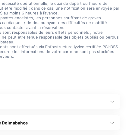
 nécessité opérationnelle, le quai de départ ou l’heure de
ut être modifié ; dans ce cas, une notification sera envoyée par
S au moins 6 heures à l’avance.
cipantes enceintes, les personnes souffrant de graves
 cardiaques / de dos ou ayant des difficultés de mobilité
ous contacter avant la réservation.
ts sont responsables de leurs effets personnels ; notre
e ne peut être tenue responsable des objets oubliés ou perdus
 bateau.
nts sont effectués via l’infrastructure Iyzico certifiée PCI-DSS
ecure ; les informations de votre carte ne sont pas stockées
erveurs.
de Dolmabahçe