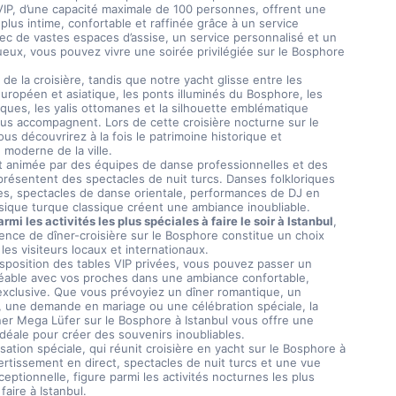
IP, d’une capacité maximale de 100 personnes, offrent une 
lus intime, confortable et raffinée grâce à un service 
c de vastes espaces d’assise, un service personnalisé et un 
eux, vous pouvez vivre une soirée privilégiée sur le Bosphore 
 de la croisière, tandis que notre yacht glisse entre les 
uropéen et asiatique, les ponts illuminés du Bosphore, les 
riques, les yalis ottomanes et la silhouette emblématique 
ous accompagnent. Lors de cette croisière nocturne sur le 
us découvrirez à la fois le patrimoine historique et 
 moderne de la ville.
t animée par des équipes de danse professionnelles et des 
 présentent des spectacles de nuit turcs. Danses folkloriques 
les, spectacles de danse orientale, performances de DJ en 
sique turque classique créent une ambiance inoubliable.
mi les activités les plus spéciales à faire le soir à Istanbul
, 
ence de dîner-croisière sur le Bosphore constitue un choix 
les visiteurs locaux et internationaux.
isposition des tables VIP privées, vous pouvez passer un 
able avec vos proches dans une ambiance confortable, 
exclusive. Que vous prévoyiez un dîner romantique, un 
, une demande en mariage ou une célébration spéciale, la 
ner Mega Lüfer sur le Bosphore à Istanbul vous offre une 
déale pour créer des souvenirs inoubliables.
sation spéciale, qui réunit croisière en yacht sur le Bosphore à 
vertissement en direct, spectacles de nuit turcs et une vue 
eptionnelle, figure parmi les activités nocturnes les plus 
faire à Istanbul.