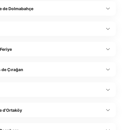
 de Dolmabahçe
ş
 Feriye
s de Çırağan
 d'Ortaköy