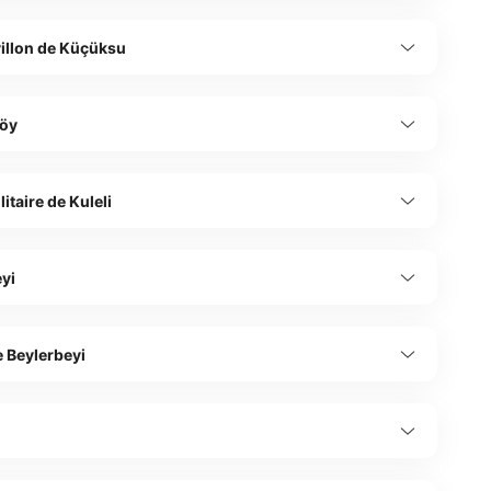
villon de Küçüksu
öy
itaire de Kuleli
yi
e Beylerbeyi