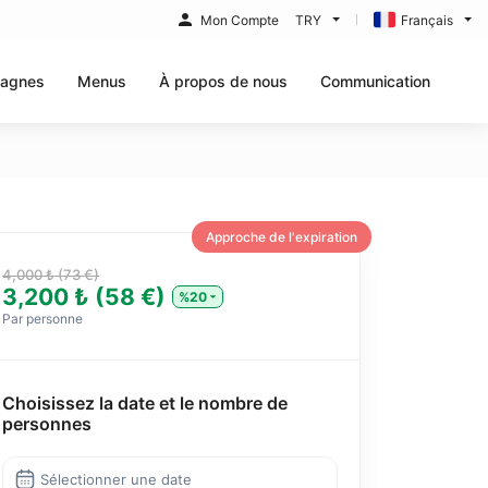
Mon Compte
TRY
Français
agnes
Menus
À propos de nous
Communication
Approche de l'expiration
4,000 ₺ (73 €)
3,200 ₺ (58 €)
%20
Par personne
Choisissez la date et le nombre de
personnes
Sélectionner une date