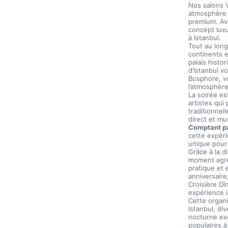
Nos salons V
atmosphère p
premium. Ave
concept luxu
à Istanbul.
Tout au long
continents e
palais histo
d’Istanbul v
Bosphore, vo
l’atmosphère
La soirée es
artistes qui
traditionnel
direct et mu
Comptant par
cette expéri
unique pour 
Grâce à la d
moment agré
pratique et 
anniversaire
Croisière Dî
expérience i
Cette organi
Istanbul, di
nocturne exc
populaires à 