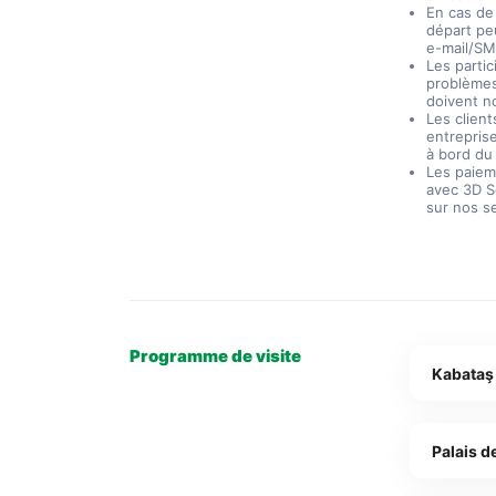
En cas de
départ pe
e-mail/SM
Les parti
problèmes
doivent n
Les clien
entrepris
à bord du
Les paieme
avec 3D S
sur nos s
Programme de visite
Kabataş
Palais 