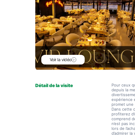
Voir la vidéo
Détail de la visite
Pour ceux qu
depuis la mer
divertisseme
expérience e
promet une s
Dans cette o
profiterez d
comprend des
n’est pas inc
lors de l’ac
d’admirer la