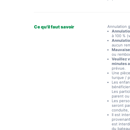
Ce qu'il faut savoir
Annulation g
Annulation
à 100 % (v
Annulatio
aucun re
Mauvaise 
ou rembo
Veuillez 
minutes a
prévue.
Une pièce 
turque / p
Les enfant
bénéficien
Les parti
parent ou
Les perso
seront pa
conduite,
Il est int
provenant 
est interd
du bateau