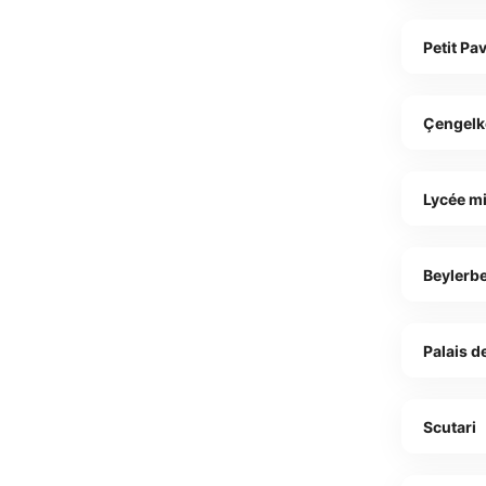
Petit Pa
Çengelk
Lycée mil
Beylerbe
Palais d
Scutari