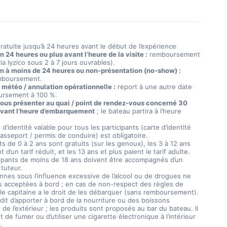
ratuite jusqu’à 24 heures avant le début de l’expérience
 24 heures ou plus avant l’heure de la visite :
remboursement
ia Iyzico sous 2 à 7 jours ouvrables).
n à moins de 24 heures ou non-présentation (no-show) :
mboursement.
météo / annulation opérationnelle :
report à une autre date
ursement à 100 %.
vous présenter au quai / point de rendez-vous concerné 30
vant l’heure d’embarquement
; le bateau partira à l’heure
d’identité valable pour tous les participants (carte d’identité
asseport / permis de conduire) est obligatoire.
s de 0 à 2 ans sont gratuits (sur les genoux), les 3 à 12 ans
t d’un tarif réduit, et les 13 ans et plus paient le tarif adulte.
cipants de moins de 18 ans doivent être accompagnés d’un
 tuteur.
nnes sous l’influence excessive de l’alcool ou de drogues ne
s acceptées à bord ; en cas de non-respect des règles de
 le capitaine a le droit de les débarquer (sans remboursement).
erdit d’apporter à bord de la nourriture ou des boissons
de l’extérieur ; les produits sont proposés au bar du bateau. Il
it de fumer ou d’utiliser une cigarette électronique à l’intérieur
.