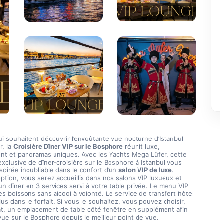
i souhaitent découvrir l’envoûtante vue nocturne d’Istanbul 
, la 
Croisière Dîner VIP sur le Bosphore
 réunit luxe, 
nt et panoramas uniques. Avec les Yachts Mega Lüfer, cette 
xclusive de dîner-croisière sur le Bosphore à Istanbul vous 
oirée inoubliable dans le confort d’un 
salon VIP de luxe
.
ption, vous serez accueillis dans nos salons VIP luxueux et 
’un dîner en 3 services servi à votre table privée. Le menu VIP 
 boissons sans alcool à volonté. Le service de transfert hôtel 
lus dans le forfait. Si vous le souhaitez, vous pouvez choisir, 
hat, un emplacement de table côté fenêtre en supplément afin 
 vue sur le Bosphore depuis le meilleur point de vue.