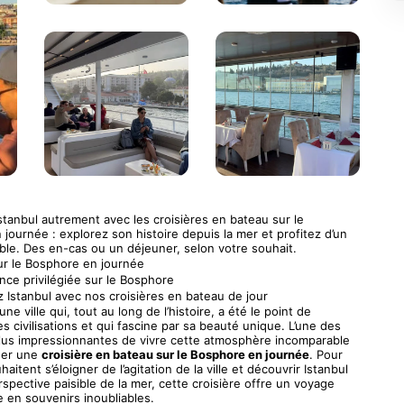
tanbul autrement avec les croisières en bateau sur le 
journée : explorez son histoire depuis la mer et profitez d’un 
ble. Des en-cas ou un déjeuner, selon votre souhait.
ur le Bosphore en journée 
ce privilégiée sur le Bosphore
Istanbul avec nos croisières en bateau de jour
une ville qui, tout au long de l’histoire, a été le point de 
s civilisations et qui fascine par sa beauté unique. L’une des 
lus impressionnantes de vivre cette atmosphère incomparable 
uer une 
croisière en bateau sur le Bosphore en journée
. Pour 
aitent s’éloigner de l’agitation de la ville et découvrir Istanbul 
rspective paisible de la mer, cette croisière offre un voyage 
he en souvenirs inoubliables.