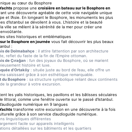
nique au cœur du Bosphore
Yachts
 propose une 
croisière en bateau sur le Bosphore en 
frant une découverte agréable de cette voie navigable unique 
rope et l’Asie. En longeant le Bosphore, les monuments les plus 
s d’Istanbul se dévoilent à vous. L’histoire et la beauté 
la ville se mêlent à la sérénité de la mer pour créer une 
envoûtante.
des sites historiques et emblématiques
 sur le Bosphore en journée
 vous fait découvrir les plus beaux 
tanbul :
ais de Dolmabahçe
 : il attire l’attention par son architecture 
e, reflet du faste de la fin de l’Empire ottoman.
ais de Çırağan
 : l’un des joyaux du Bosphore, où se marient 
ieusement histoire et luxe.
quée d’Ortaköy
 : située juste au bord de l’eau, elle offre un 
ma saisissant grâce à son esthétique remarquable.
t du Bosphore
 : sa structure symbolique reliant deux continents 
 de la grandeur à votre excursion.
tent les yalis historiques, les pavillons et les bâtisses séculaires 
le littoral, comme une fenêtre ouverte sur le passé d’Istanbul.
d’audioguide numérique en 9 langues
Yachts
 transforme votre excursion en une découverte à la fois 
culturelle grâce à son service d’audioguide numérique.
ons linguistiques différentes
rgement facile sur appareils intelligents
tions détaillées sur les bâtiments et les quartiers