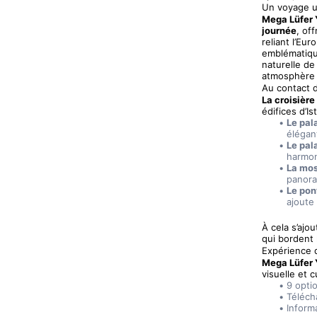
Un voyage u
Mega Lüfer 
journée
, of
reliant l’Eu
emblématique
naturelle de 
atmosphère 
Au contact 
La croisière
édifices d’Is
Le pal
élégant
Le pal
harmon
La mos
panora
Le pon
ajoute
À cela s’ajou
qui bordent 
Expérience 
Mega Lüfer 
visuelle et 
9 opti
Télécha
Informa