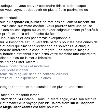
audioguide, vous pouvez apprendre l’histoire de chaque 
e vous voyez et découvrir de plus près le patrimoine du 
nfort réunis
 sur le Bosphore en journée
 ne met pas seulement l’accent sur 
 mais aussi sur votre confort. Vous pourrez faire une pause 
ec des en-cas légers ou un déjeuner soigneusement préparés à 
n profitant de la brise fraîche du Bosphore.
s inoubliables et des panoramas exceptionnels
 sur le Bosphore est un véritable paradis pour les passionnés de 
 et ceux qui aiment collectionner les souvenirs. À chaque 
 beauté différente, à chaque regard, une nouvelle image à 
 silhouette d’Istanbul laisse dans votre mémoire une empreinte 
êlant le bleu de la mer à l’histoire.
oisir Mega Lüfer Yachts ?
teaux confortables et modernes
vice professionnel
tème d’audioguide riche en contenu culturel
néraire et une expérience uniques
ntages font de cette excursion bien plus qu’une simple 
e façon de ressentir Istanbul
aitez découvrir Istanbul sous un autre angle, vivre son histoire 
r et profiter d’un voyage paisible, 
la croisière sur le Bosphore 
de Mega Lüfer Yachts
 est faite pour vous.