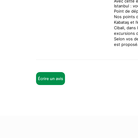
Avec cette 
Istanbul : v
Point de dép
Nos points d
Kabataş et l
Cibali, dans
excursions 
Selon vos d
est proposé
Écrire un avis