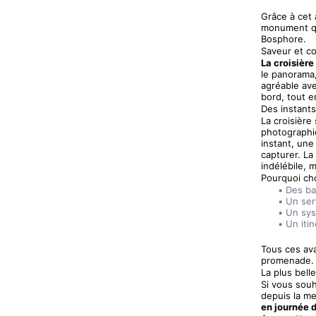
Grâce à cet 
monument qu
Bosphore.
Saveur et co
La croisière
le panorama,
agréable av
bord, tout e
Des instant
La croisière
photographie
instant, une
capturer. La
indélébile, m
Pourquoi ch
Des ba
Un ser
Un sys
Un iti
Tous ces ava
promenade.
La plus bell
Si vous souh
depuis la me
en journée 