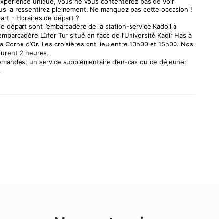
expérience unique, vous ne vous contenterez pas de voir 
ous la ressentirez pleinement. Ne manquez pas cette occasion ! 
art - Horaires de départ ?
e départ sont l’embarcadère de la station-service Kadoil à 
’embarcadère Lüfer Tur situé en face de l’Université Kadir Has à 
 la Corne d’Or. Les croisières ont lieu entre 13h00 et 15h00. Nos 
durent 2 heures.
emandes, un service supplémentaire d’en-cas ou de déjeuner 
.