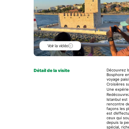
Voir la vidéo
Détail de la visite
Découvrez Is
Bosphore en 
voyage paisi
Croisières s
Une expérien
Redécouvrez 
Istanbul est 
rencontre de
façons les p
est d’effect
ceux qui souh
depuis la pe
spécial, ric