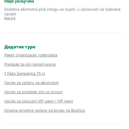
Није укључен
Dodatna alkoholna pića (mogu se kupiti, u zavisnosti od izabrane
opcije)
Bakšiš
Додатне туре
Paket organizacije rođendana
Prelazak za sto ispred scene
1 flaša šampanjca 75 cl
Opcije za večeru sa alkoholom
Opcije za poseban sto uz prozor
Opcije za luksuzni VIP salon i VIP meni
Grupne privatne večere na brodu na Bosforu