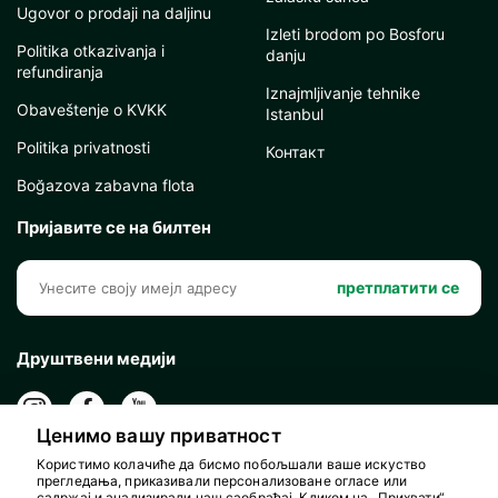
Ugovor o prodaji na daljinu
Izleti brodom po Bosforu
Politika otkazivanja i
danju
refundiranja
Iznajmljivanje tehnike
Obaveštenje o KVKK
Istanbul
Politika privatnosti
Контакт
Boğazova zabavna flota
Пријавите се на билтен
претплатити се
Друштвени медији
Ценимо вашу приватност
Користимо колачиће да бисмо побољшали ваше искуство
прегледања, приказивали персонализоване огласе или
садржај и анализирали наш саобраћај. Кликом на „Прихвати“,