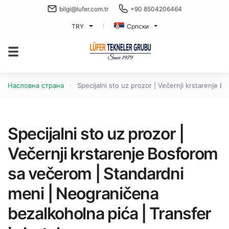
bilgi@lufer.com.tr
+90 8504206464
TRY
Српски
Насловна страна
Specijalni sto uz prozor | Večernji krstarenje 
Specijalni sto uz prozor |
Večernji krstarenje Bosforom
sa večerom | Standardni
meni | Neograničena
bezalkoholna pića | Transfer