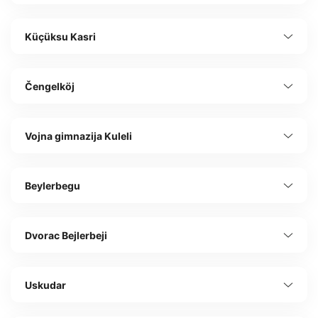
Küçüksu Kasri
Čengelköj
Vojna gimnazija Kuleli
Beylerbegu
Dvorac Bejlerbeji
Uskudar