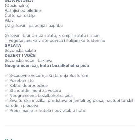
GLAVNA JELA
(Opcionalno)
Ražnjići od piletine
Ćufte sa roštilja
Pilav
Uz grilovani paradajz i papriku
ili
Grilovani brancin uz salatu, krompir salatu i limun
ili vegetarijanske vrste povrća i italijanske testenine
SALATA
Sezonska salata
DEZERT I VOĆE
Sezonsko voće i baklava
Neograničen čaj, kafa i bezalkoholna pića
✅ 3-časovna večernja krstarenja Bosforom
✅ Poseban sto
✅ Koktel dobrodošlice
✅ Standardni meni za večeru
✅ Neograničena bezalkoholna pića
✅ Živa turska muzika, predstava orijentalnog plesa, nastupi turskih
narodnih plesova
✅ Preuzimanje iz hotela i povratak u hotel