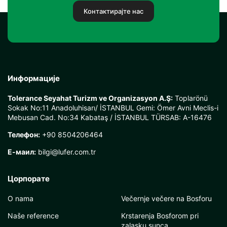
Контактирајте нас
Информације
Tolerance Seyahat Turizm ve Organizasyon A.Ş:
Toplarönü
Sokak No:11 Anadoluhisarı/ İSTANBUL Gemi: Ömer Avni Meclis-i
Mebusan Cad. No:34 Kabataş / İSTANBUL TÜRSAB: A-16476
Телефон:
+90 8504206464
Е-маил:
bilgi@lufer.com.tr
Цорпорате
O nama
Večernje večere na Bosforu
Naše reference
Krstarenja Bosforom pri
zalasku sunca