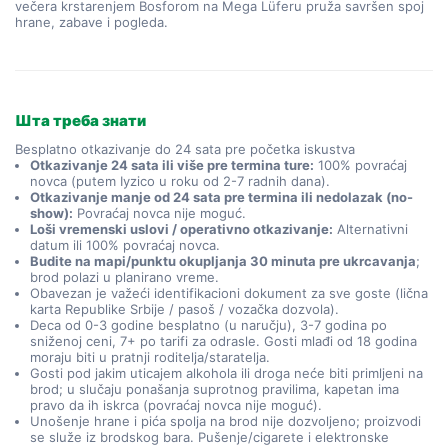
večera krstarenjem Bosforom na Mega Lüferu pruža savršen spoj 
hrane, zabave i pogleda.
Шта треба знати
Besplatno otkazivanje do 24 sata pre početka iskustva
Otkazivanje 24 sata ili više pre termina ture:
100% povraćaj
novca (putem Iyzico u roku od 2-7 radnih dana).
Otkazivanje manje od 24 sata pre termina ili nedolazak (no-
show):
Povraćaj novca nije moguć.
Loši vremenski uslovi / operativno otkazivanje:
Alternativni
datum ili 100% povraćaj novca.
Budite na mapi/punktu okupljanja 30 minuta pre ukrcavanja
;
brod polazi u planirano vreme.
Obavezan je važeći identifikacioni dokument za sve goste (lična
karta Republike Srbije / pasoš / vozačka dozvola).
Deca od 0-3 godine besplatno (u naručju), 3-7 godina po
sniženoj ceni, 7+ po tarifi za odrasle. Gosti mlađi od 18 godina
moraju biti u pratnji roditelja/staratelja.
Gosti pod jakim uticajem alkohola ili droga neće biti primljeni na
brod; u slučaju ponašanja suprotnog pravilima, kapetan ima
pravo da ih iskrca (povraćaj novca nije moguć).
Unošenje hrane i pića spolja na brod nije dozvoljeno; proizvodi
se služe iz brodskog bara. Pušenje/cigarete i elektronske