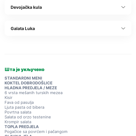
Devojačka kula
Galata Luka
Шта је укључено
STANDARDNI MENI
KOKTEL DOBRODOŠLICE
HLADNA PREDJELA / MEZE
6 vrsta mešanih turskih mezea
Kisir
Fava od pasulja
Ljuta pasta od bibera
Povrtna salata
Salata od orzo testenine
Krompir salata
TOPLA PREDJELA
Pogačice sa povrćem i pačangom