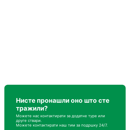
Нисте пронашли оно што сте
тражили?
Можете нас контактирати за додатне туре или
друге ствари.
Можете контактирати наш тим за подршку 24/7.