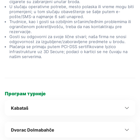
cigarete su zabranjeni unutar broda.
U slučaju operativne potrebe, mesto polaska ili vreme mogu biti
promenjeni; u tom slučaju obaveštenje se šalje putem e-
pošte/SMS-a najmanje 6 sati unapred.
Trudnice, kao i gosti sa ozbiljnim srčanim/leđnim problemima ili
ograničenom pokretljivošću, treba da nas kontaktiraju pre
rezervacije.
Gosti su odgovorni za svoje lične stvari; naša firma ne snosi
odgovornost za izgubljene/zaboravljene predmete u brodu.
Plaćanja se primaju putem PCI-DSS sertifikovane Iyzico
infrastrukture uz 3D Secure; podaci o kartici se ne čuvaju na
našim serverima.
Програм турнеје
Kabataš
Dvorac Dolmabahče