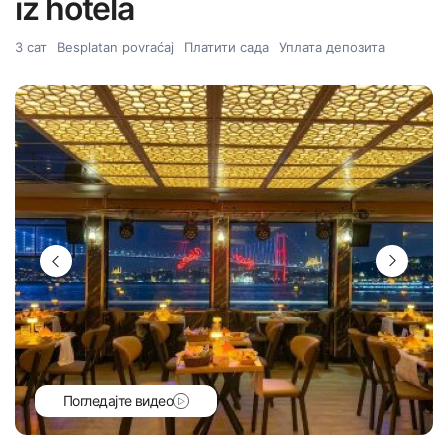
iz hotela
3 сат
Besplatan povraćaj
Платити сада
Уплата депозита
Погледајте видео