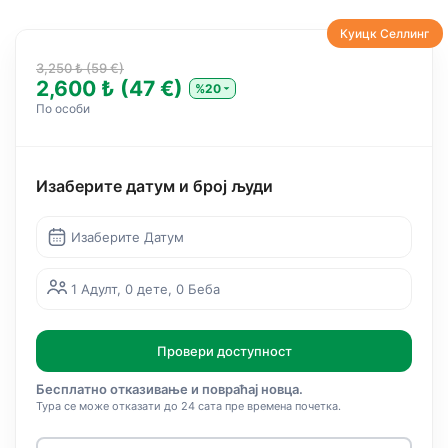
Куицк Селлинг
3,250 ₺ (59 €)
2,600 ₺ (47 €)
%20
По особи
Изаберите датум и број људи
Изаберите Датум
1 Адулт, 0 дете, 0 Беба
Провери доступност
Бесплатно отказивање и повраћај новца.
Тура се може отказати до 24 сата пре времена почетка.