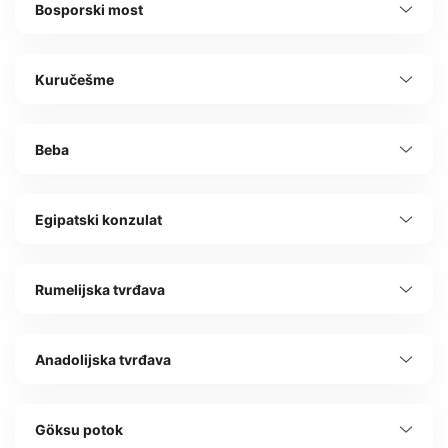
Bosporski most
Kuručešme
Beba
Egipatski konzulat
Rumelijska tvrđava
Anadolijska tvrđava
Göksu potok