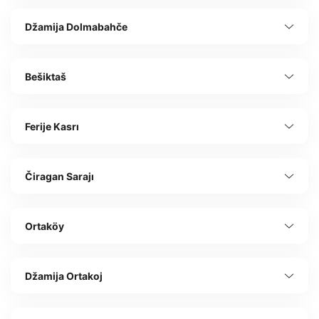
Džamija Dolmabahče
Bešiktaš
Ferije Kasrı
Čiragan Sarajı
Ortaköy
Džamija Ortakoj