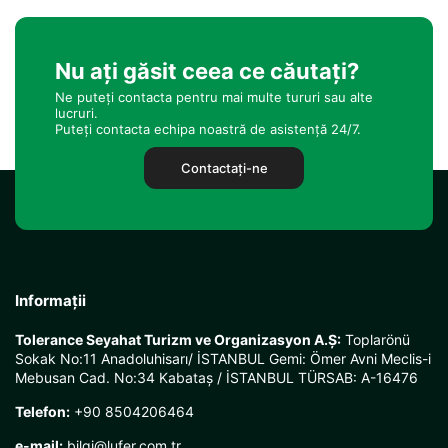
Nu ați găsit ceea ce căutați?
Ne puteți contacta pentru mai multe tururi sau alte
lucruri.
Puteți contacta echipa noastră de asistență 24/7.
Contactaţi-ne
Informații
Tolerance Seyahat Turizm ve Organizasyon A.Ş:
Toplarönü
Sokak No:11 Anadoluhisarı/ İSTANBUL Gemi: Ömer Avni Meclis-i
Mebusan Cad. No:34 Kabataş / İSTANBUL TÜRSAB: A-16476
Telefon:
+90 8504206464
e-mail:
bilgi@lufer.com.tr