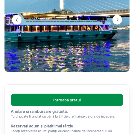
Intreaba pretul
Anulare și rambursare gratuită.
Turul poate fi anulat cu până la 24 de ore înainte de ora de începere.
Rezervați acum și plătiți mai târziu.
Faceți rezervarea acum, plătiți oricând înainte de începerea turului.