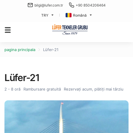
bilgi@lufer.com.tr
+90 8504206464
TRY
Română
pagina principala
Lüfer-21
Lüfer-21
2 - 8 oră
Rambursare gratuită
Rezervați acum, plătiți mai târziu