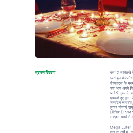
भ्रमण विवरण
यत्ता 2 व्यक्ति
इस्तांबुल बोस्फो
बोस्फोरस के मनम
क्या आप अपने प्र
अनोखे दृश्य के 
दमकते हुए पुल,
जन्मदिन समारोह, 
लूफर नौकाएँ समू
Lüfer Dinner C
लक्ज़री याचों मे
Mega Lüfer Di
हाल के वर्षों में