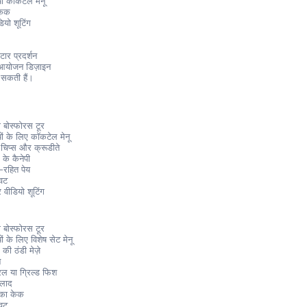
ा कॉकटेल मेनू
केक
यो शूटिंग
ार प्रदर्शन
ष आयोजन डिज़ाइन
ो सकती हैं।
ा बोस्फोरस टूर
यों के लिए कॉकटेल मेनू
, चिप्स और क्रूडीते
 के कैनेपी
-रहित पेय
वट
वीडियो शूटिंग
2
ा बोस्फोरस टूर
यों के लिए विशेष सेट मेनू
की ठंडी मेज़े
न
रिल या ग्रिल्ड फिश
लाद
 का केक
वट