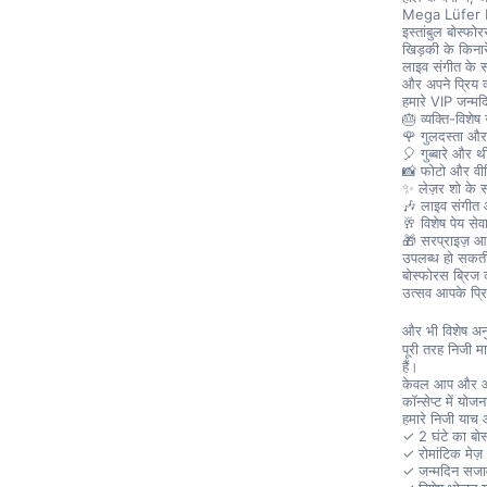
Mega Lüfer Di
इस्तांबुल बोस्फो
खिड़की के किनार
लाइव संगीत के स
और अपने प्रिय व
हमारे VIP जन्मदिन
🎂 व्यक्ति-विशे
🌹 गुलदस्ता और
🎈 गुब्बारे और
📸 फोटो और वीड
✨ लेज़र शो के 
🎶 लाइव संगीत 
🥂 विशेष पेय सेवा
🎁 सरप्राइज़ 
उपलब्ध हो सकती
बोस्फोरस ब्रिज क
उत्सव आपके प्रि
और भी विशेष अन
पूरी तरह निजी मा
हैं।
केवल आप और आपक
कॉन्सेप्ट में योज
हमारे निजी याच आ
✓ 2 घंटे का बोस
✓ रोमांटिक मेज़ 
✓ जन्मदिन सज