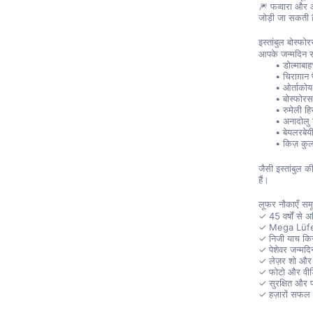
🎆 फव्वारा और 
जोड़ी जा सकती ह
इस्तांबुल बोस्फोर
आपके जन्मदिन स
डोल्माबाह
चिराग़ान 
ओर्ताकोय
बोस्फोरस
रुमेली ह
अनादोलु 
बेयलरबेय
किज़ कु
जैसी इस्तांबुल 
हैं।
लूफर नौकाएँ समूह
✓ 45 वर्षों से
✓ Mega Lüfer
✓ निजी याच किर
✓ पेशेवर जन्म
✓ लेज़र शो और व
✓ फोटो और वीडि
✓ सुरक्षित और प
✓ हज़ारों सफ