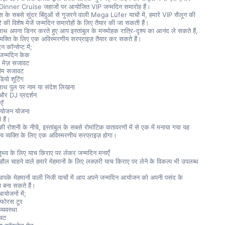
nner Cruise जहाजों पर आयोजित VIP जन्मदिन समारोह हैं।
रस के सबसे सुंदर बिंदुओं से गुजरने वाली Mega Lüfer याचों में, हमारे VIP सैलून की 
े की विशेष मेजें जन्मदिन समारोहों के लिए तैयार की जा सकती हैं।
ाथ अपना डिनर करते हुए आप इस्तांबुल के मनमोहक रात्रि-दृश्य का आनंद ले सकते हैं, 
्यक्ति के लिए एक अविस्मरणीय सरप्राइज़ तैयार कर सकते हैं।
 कॉन्सेप्ट में;
ष जन्मदिन केक
 मेज़ सजावट
 थीम सजावट
ियो शूटिंग
साथ पुल पर नाम या संदेश लिखना
और DJ प्रदर्शन
एँ
आयोजन योजना
 हैं।
ी रोशनी के नीचे, इस्तांबुल के सबसे रोमांटिक वातावरणों में से एक में मनाया गया यह 
य व्यक्ति के लिए एक अविस्मरणीय सरप्राइज़ होगा।
ुभव के लिए याच किराए पर लेकर जन्मदिन मनाएँ
हौल चाहने वाले हमारे मेहमानों के लिए लक्ज़री याच किराए पर लेने के विकल्प भी उपलब्ध 
े मेहमानों वाली निजी याचों में आप अपने जन्मदिन आयोजन को अपनी पसंद के 
ना बना सकते हैं।
योजनों में;
्फोरस टूर
व्यवस्था
ावट