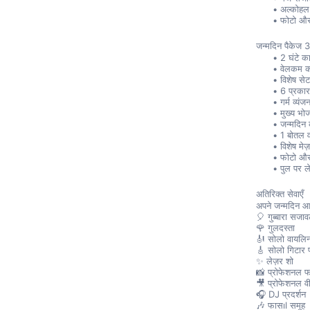
अल्कोहल
फोटो और 
जन्मदिन पैकेज 
2 घंटे क
वेलकम 
विशेष सेट
6 प्रकार 
गर्म व्यंज
मुख्य भ
जन्मदिन
1 बोतल 
विशेष मे
फोटो और 
पुल पर ल
अतिरिक्त सेवाएँ
अपने जन्मदिन आ
🎈 गुब्बारा सजा
🌹 गुलदस्ता
🎻 सोलो वायलिन 
🎸 सोलो गिटार प
✨ लेज़र शो
📸 प्रोफेशनल फो
🎥 प्रोफेशनल वी
🎧 DJ प्रदर्शन
🎶 फासıl समूह