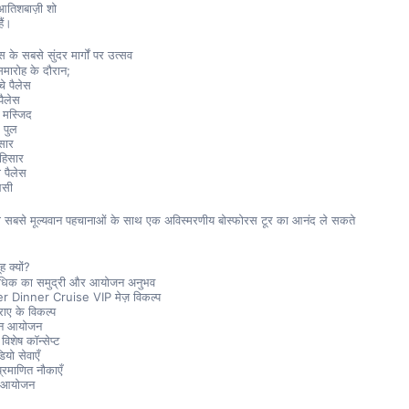
आतिशबाज़ी शो
ैं।
स के सबसे सुंदर मार्गों पर उत्सव
मारोह के दौरान;
चे पैलेस
पैलेस
 मस्जिद
 पुल
िसार
हिसार
ी पैलेस
लसी
की सबसे मूल्यवान पहचानाओं के साथ एक अविस्मरणीय बोस्फोरस टूर का आनंद ले सकते 
 क्यों?
 अधिक का समुद्री और आयोजन अनुभव
 Dinner Cruise VIP मेज़ विकल्प
ाए के विकल्प
दिन आयोजन
िशेष कॉन्सेप्ट
यो सेवाएँ
्रमाणित नौकाएँ
ल आयोजन