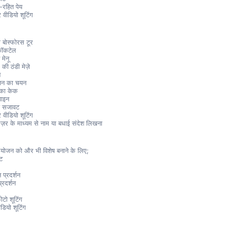
-रहित पेय
वीडियो शूटिंग
3
ा बोस्फोरस टूर
कॉकटेल
 मेनू
की ठंडी मेज़े
न
ोजन का चयन
 का केक
वाइन
ज़ सजावट
वीडियो शूटिंग
ेज़र के माध्यम से नाम या बधाई संदेश लिखना
योजन को और भी विशेष बनाने के लिए;
वट
प्रदर्शन
्रदर्शन
टो शूटिंग
डियो शूटिंग