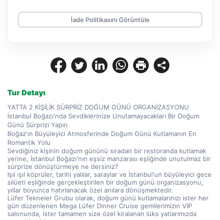
İade Politikasını Görüntüle
Tur Detayı
YATTA 2 KİŞİLİK SÜRPRİZ DOĞUM GÜNÜ ORGANİZASYONU
İstanbul Boğazı'nda Sevdiklerinize Unutamayacakları Bir Doğum 
Günü Sürprizi Yapın
Boğaz'ın Büyüleyici Atmosferinde Doğum Günü Kutlamanın En 
Romantik Yolu
Sevdiğiniz kişinin doğum gününü sıradan bir restoranda kutlamak 
yerine, İstanbul Boğazı'nın eşsiz manzarası eşliğinde unutulmaz bir 
sürprize dönüştürmeye ne dersiniz?
Işıl ışıl köprüler, tarihi yalılar, saraylar ve İstanbul'un büyüleyici gece 
silüeti eşliğinde gerçekleştirilen bir doğum günü organizasyonu, 
yıllar boyunca hatırlanacak özel anılara dönüşmektedir.
Lüfer Tekneler Grubu olarak, doğum günü kutlamalarınızı ister her 
gün düzenlenen Mega Lüfer Dinner Cruise gemilerimizin VIP 
salonunda, ister tamamen size özel kiralanan lüks yatlarımızda 