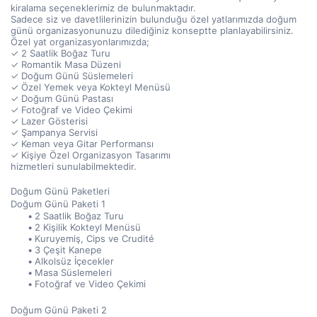
kiralama seçeneklerimiz de bulunmaktadır.
Sadece siz ve davetlilerinizin bulunduğu özel yatlarımızda doğum 
günü organizasyonunuzu dilediğiniz konseptte planlayabilirsiniz.
Özel yat organizasyonlarımızda;
✓ 2 Saatlik Boğaz Turu
✓ Romantik Masa Düzeni
✓ Doğum Günü Süslemeleri
✓ Özel Yemek veya Kokteyl Menüsü
✓ Doğum Günü Pastası
✓ Fotoğraf ve Video Çekimi
✓ Lazer Gösterisi
✓ Şampanya Servisi
✓ Keman veya Gitar Performansı
✓ Kişiye Özel Organizasyon Tasarımı
hizmetleri sunulabilmektedir.
Doğum Günü Paketleri
Doğum Günü Paketi 1
2 Saatlik Boğaz Turu
2 Kişilik Kokteyl Menüsü
Kuruyemiş, Cips ve Crudité
3 Çeşit Kanepe
Alkolsüz İçecekler
Masa Süslemeleri
Fotoğraf ve Video Çekimi
Doğum Günü Paketi 2