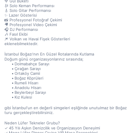
🌹 Gül Buketi
🎻 Solo Keman Performansı
🎸 Solo Gitar Performansı
✨ Lazer Gösterisi
📸 Profesyonel Fotoğraf Çekimi
🎥 Profesyonel Video Çekimi
🎧 DJ Performansı
🎶 Fasıl Ekibi
🎆 Volkan ve Havai Fişek Gösterileri
eklenebilmektedir.
İstanbul Boğazı'nın En Güzel Rotalarında Kutlama
Doğum günü organizasyonlarınız sırasında;
Dolmabahçe Sarayı
Çırağan Sarayı
Ortaköy Camii
Boğaz Köprüleri
Rumeli Hisarı
Anadolu Hisarı
Beylerbeyi Sarayı
Kız Kulesi
gibi İstanbul'un en değerli simgeleri eşliğinde unutulmaz bir Boğaz 
turu gerçekleştirebilirsiniz.
Neden Lüfer Tekneler Grubu?
✓ 45 Yılı Aşkın Denizcilik ve Organizasyon Deneyimi
✓ Mega Lüfer Dinner Cruise VIP Masa Seçenekleri