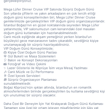
gerçekleştiriyoruz.
Mega Lüfer Dinner Cruise VIP Salonda Sürpriz Doğum Günü
Son yıllarda çiftlerin ve yakın arkadaşların en çok tercih ettiği 
doğum günü konseptlerinden biri, Mega Lüfer Dinner Cruise 
gemilerimizde gerçekleştirilen VIP doğum günü organizasyonlarıdır.
İstanbul Boğazı'nın en güzel noktalarında seyreden Mega Lüfer 
yatlarımızda, VIP salonumuzun cam kenarındaki özel masaları 
doğum günü kutlamaları için hazırlanabilmektedir.
Canlı müzik eşliğinde akşam yemeğinizi yerken İstanbul'un 
büyüleyici gece manzarasının tadını çıkarabilir, sevdiğiniz kişiye 
unutamayacağı bir sürpriz hazırlayabilirsiniz.
VIP Doğum Günü Konseptimizde;
🎂 Kişiye Özel Doğum Günü Pastası
🌹 Gül Buketi ve Masa Süslemeleri
🎈 Balon ve Konsept Dekorasyonları
📸 Fotoğraf ve Video Çekimi
✨ Lazer Gösterisi ile Köprüye İsim veya Mesaj Yazılması
🎶 Canlı Müzik ve DJ Performansı
🥂 Özel İçecek Servisleri
🎁 Sürpriz Organizasyon Planlaması
sunulabilmektedir.
Boğaz Köprüsü'nün ışıkları altında, İstanbul'un en romantik 
atmosferlerinden birinde gerçekleştirilen bu kutlama sevdiğiniz kişi 
için unutulmaz bir sürpriz olacaktır.
Daha Özel Bir Deneyim İçin Yat Kiralayarak Doğum Günü Kutlaması
Tamamen size özel bir ortam isteyen misafirlerimiz için lüks yat 