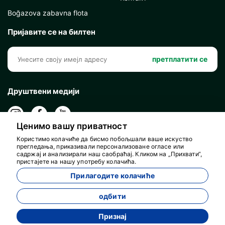
Boğazova zabavna flota
Пријавите се на билтен
претплатити се
Друштвени медији
Ценимо вашу приватност
Користимо колачиће да бисмо побољшали ваше искуство
прегледања, приказивали персонализоване огласе или
садржај и анализирали наш саобраћај. Кликом на „Прихвати“,
пристајете на нашу употребу колачића.
Прилагодите колачиће
одбити
Признај
Развијен од стране