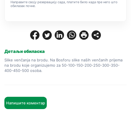
Направите своју резервацију сада, платите било када пре него што
обилазак почне.
Детаљи обиласка
Slike venčanja na brodu. Na Bosforu slike naših venčanih prijema 
na brodu koje organizujemo za 50-100-150-200-250-300-350-
400-450-500 osoba.
Напишите коментар