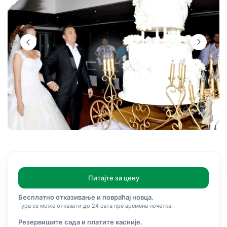
Питајте за цену
Бесплатно отказивање и повраћај новца.
Тура се може отказати до 24 сата пре времена почетка.
Резервишите сада и платите касније.