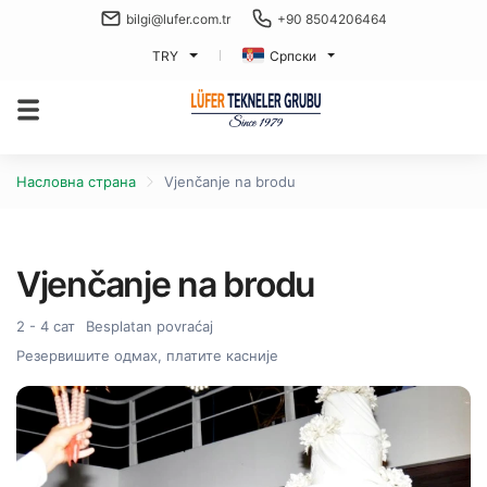
bilgi@lufer.com.tr
+90 8504206464
TRY
Српски
Насловна страна
Vjenčanje na brodu
Vjenčanje na brodu
2 - 4 сат
Besplatan povraćaj
Резервишите одмах, платите касније