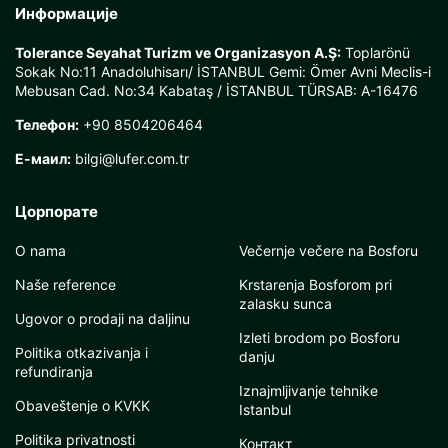
Информације
Tolerance Seyahat Turizm ve Organizasyon A.Ş:
Toplarönü
Sokak No:11 Anadoluhisarı/ İSTANBUL Gemi: Ömer Avni Meclis-i
Mebusan Cad. No:34 Kabataş / İSTANBUL TÜRSAB: A-16476
Телефон:
+90 8504206464
Е-маил:
bilgi@lufer.com.tr
Цорпорате
O nama
Večernje večere na Bosforu
Naše reference
Krstarenja Bosforom pri
zalasku sunca
Ugovor o prodaji na daljinu
Izleti brodom po Bosforu
Politika otkazivanja i
danju
refundiranja
Iznajmljivanje tehnike
Obaveštenje o KVKK
Istanbul
Politika privatnosti
Контакт