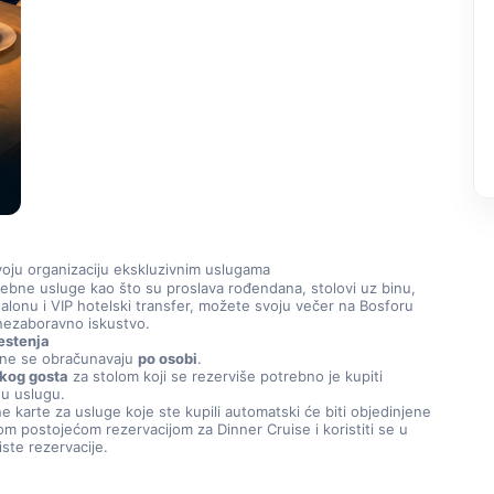
oju organizaciju ekskluzivnim uslugama
bne usluge kao što su proslava rođendana, stolovi uz binu, 
salonu i VIP hotelski transfer, možete svoju večer na Bosforu 
 nezaboravno iskustvo.
estenja
ne se obračunavaju 
po osobi
.
kog gosta
 za stolom koji se rezerviše potrebno je kupiti 
u uslugu.
 karte za usluge koje ste kupili automatski će biti objedinjene 
m postojećom rezervacijom za Dinner Cruise i koristiti se u 
iste rezervacije.