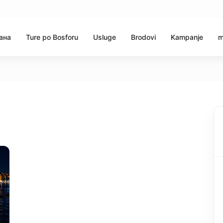
ана
Ture po Bosforu
Usluge
Brodovi
Kampanje
m