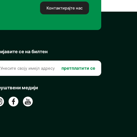
Контактирајте нас
ијавите се на билтен
претплатити се
уштвени медији