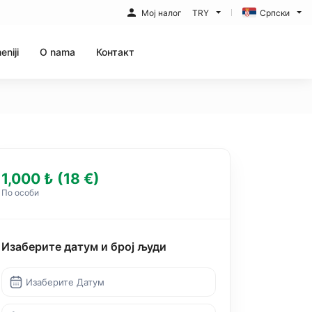
Мој налог
TRY
Српски
eniji
O nama
Контакт
1,000 ₺ (18 €)
По особи
Изаберите датум и број људи
Изаберите Датум