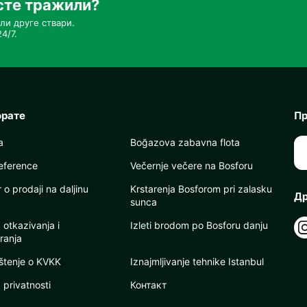
сте тражили?
ли друге ствари.
4/7.
орате
Пр
a
Boğazova zabavna flota
eference
Večernje večere na Bosforu
o prodaji na daljinu
Krstarenja Bosforom pri zalasku
Др
sunca
a otkazivanja i
Izleti brodom po Bosforu danju
ranja
tenje o KVKK
Iznajmljivanje tehnike Istanbul
a privatnosti
Контакт