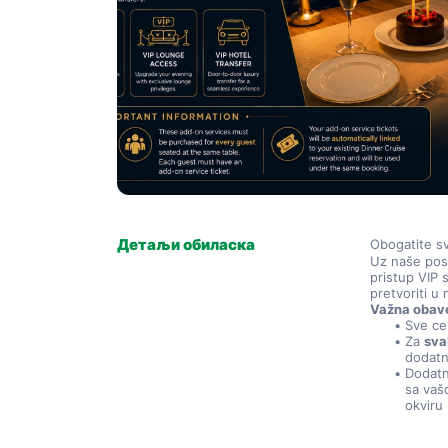
Детаљи обиласка
Obogatite sv
Uz naše pose
pristup VIP 
pretvoriti u
Važna obav
Sve ce
Za 
sva
dodatn
Dodatne
sa vašo
okviru 