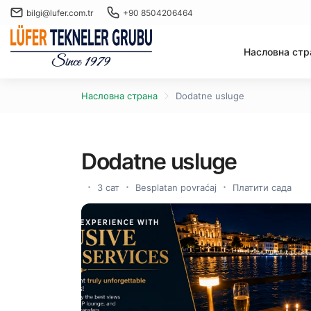
bilgi@lufer.com.tr
+90 8504206464
Насловна стр
Насловна страна
Dodatne usluge
Dodatne usluge
3 сат
Besplatan povraćaj
Платити сада