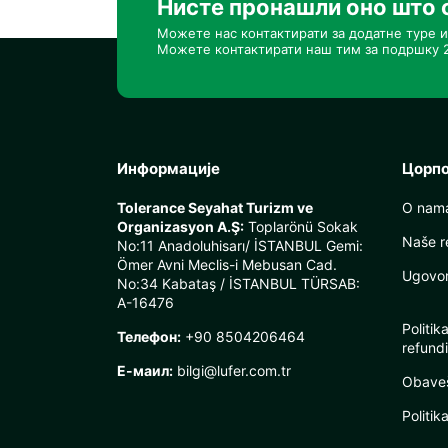
Нисте пронашли оно што 
Можете нас контактирати за додатне туре и
Можете контактирати наш тим за подршку 2
Информације
Цорп
Tolerance Seyahat Turizm ve
O nam
Organizasyon A.Ş:
Toplarönü Sokak
Naše r
No:11 Anadoluhisarı/ İSTANBUL Gemi:
Ömer Avni Meclis-i Mebusan Cad.
Ugovor 
No:34 Kabataş / İSTANBUL TÜRSAB:
A-16476
Politik
Телефон:
+90 8504206464
refundi
Е-маил:
bilgi@lufer.com.tr
Obaveš
Politik