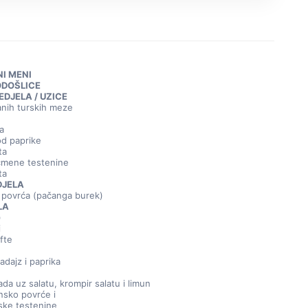
I MENI
ODOŠLICE
DJELA / UZICE
anih turskih meze
a
od paprike
ta
ečmene testenine
ta
DJELA
 povrća (pačanga burek)
LA
)
i
fte
adajz i paprika
ada uz salatu, krompir salatu i limun
ansko povrće i
nske testenine