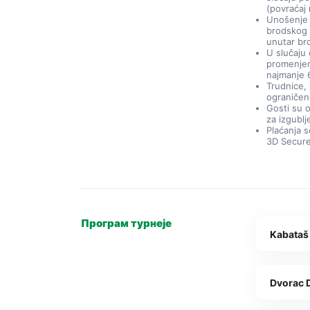
(povraćaj
Unošenje h
brodskog 
unutar br
U slučaju
promenjen
najmanje 
Trudnice, 
ograničeno
Gosti su 
za izgubl
Plaćanja s
3D Secure
Програм турнеје
Kabataš
Dvorac 