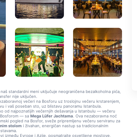
i naš standardni meni uključuje neograničena bezalkoholna pića, 
ansfer nije uključen.
ezaboravnoj večeri na Bosforu uz troslojnu večeru krstarenjem, 
vu i vaš poseban sto, uz blistavu panoramu Istanbula.
no od najpoznatijih večernjih dešavanja u Istanbulu — večeru 
 Bosforom — sa 
Mega Lüfer
Jachtama
. Ova nezaboravna noć 
mski pogled na Bosfor, sveže pripremljenu večeru serviranu za 
nim stolom
 i živahan, energičan nastup sa tradicionalnim 
dstavama.
vi između Evrope i Azije, posmatrajte osvetljene mostove, 