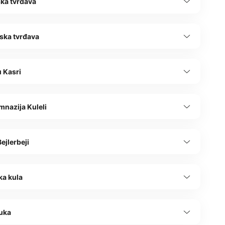
ska tvrđava
ska tvrđava
 Kasri
mnazija Kuleli
ejlerbeji
ka kula
Luka