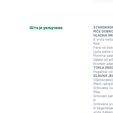
Шта је укључено
STANDARDN
PIĆE DOBR
HLADNA PRE
6 vrsta meš
Kisir
Fava od bob
Ljuta pasta 
Povrtna sala
Salata od j
Krompir sala
TOPLA PRE
Pogačice od
GLAVNA JE
(Opcionalno
Pileći ražnjić
Grilovane ću
Pilav
Grilovani par
ili
Grilovana or
ili Vegetarij
vrste italija