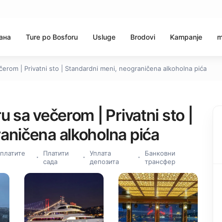
ана
Ture po Bosforu
Usluge
Brodovi
Kampanje
m
čerom | Privatni sto | Standardni meni, neograničena alkoholna pića
u sa večerom | Privatni sto |
aničena alkoholna pića
 платите
Платити
Уплата
Банковни
сада
депозита
трансфер