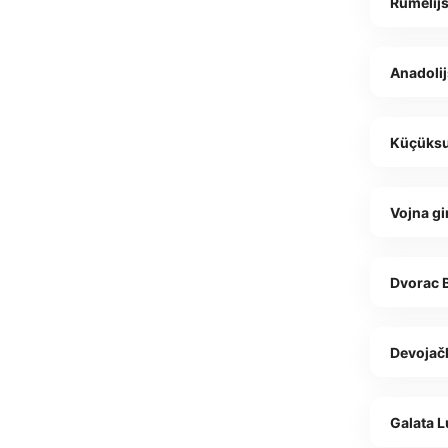
Rumelij
Anadolij
Küçüksu
Vojna gi
Dvorac B
Devojač
Galata 