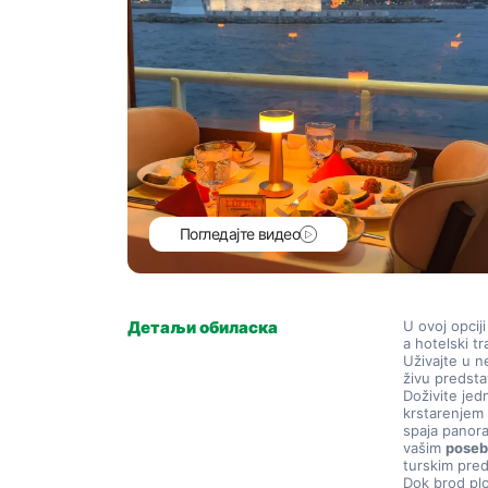
Погледајте видео
Детаљи обиласка
U ovoj opcij
a hotelski tr
Uživajte u n
živu predsta
Doživite jed
krstarenjem
spaja panora
vašim 
poseb
turskim pre
Dok brod plo