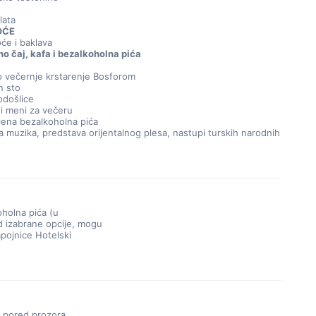
lata
OĆE
će i baklava
o čaj, kafa i bezalkoholna pića
 večernje krstarenje Bosforom
n sto
odošlice
i meni za večeru
ena bezalkoholna pića
a muzika, predstava orijentalnog plesa, nastupi turskih narodnih
holna pića (u
d izabrane opcije, mogu
apojnice Hotelski
 pored prozora