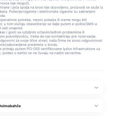
 novca nije moguć).
rane i pića spolja na brod nije dozvoljeno; proizvodi se služe iz
bara. Pušenje/cigarete i elektronske cigarete su zabranjeni
oda.
 operativne potrebe, mesto polaska ili vreme mogu biti
i; u tom slučaju obaveštenje se šalje putem e-pošte/SMS-a
6 sati unapred.
kao i gosti sa ozbiljnim srčanim/leđnim problemima ili
m pokretljivošću, treba da nas kontaktiraju pre rezervacije.
odgovorni za svoje lične stvari; naša firma ne snosi odgovornost
jene/zaboravljene predmete u brodu.
e primaju putem PCI-DSS sertifikovane Iyzico infrastrukture uz
; podaci o kartici se ne čuvaju na našim serverima.
Dolmabahče