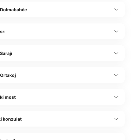
 Dolmabahče
srı
Sarajı
 Ortakoj
ki most
i konzulat