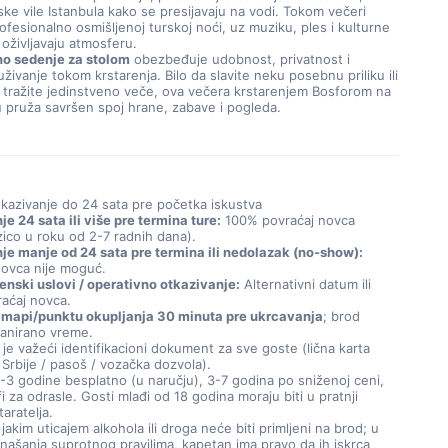
lske vile Istanbula kako se presijavaju na vodi. Tokom večeri 
rofesionalno osmišljenoj turskoj noći, uz muziku, ples i kulturne 
 oživljavaju atmosferu.
o sedenje za stolom
 obezbeđuje udobnost, privatnost i 
ivanje tokom krstarenja. Bilo da slavite neku posebnu priliku ili 
tražite jedinstveno veče, ova večera krstarenjem Bosforom na 
 pruža savršen spoj hrane, zabave i pogleda.
kazivanje do 24 sata pre početka iskustva
e 24 sata ili više pre termina ture:
100% povraćaj novca
zico u roku od 2-7 radnih dana).
je manje od 24 sata pre termina ili nedolazak (no-show):
novca nije moguć.
enski uslovi / operativno otkazivanje:
Alternativni datum ili
aćaj novca.
 mapi/punktu okupljanja 30 minuta pre ukrcavanja
; brod
lanirano vreme.
je važeći identifikacioni dokument za sve goste (lična karta
Srbije / pasoš / vozačka dozvola).
-3 godine besplatno (u naručju), 3-7 godina po sniženoj ceni,
fi za odrasle. Gosti mlađi od 18 godina moraju biti u pratnji
taratelja.
jakim uticajem alkohola ili droga neće biti primljeni na brod; u
onašanja suprotnog pravilima, kapetan ima pravo da ih iskrca