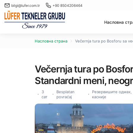
bilgi@lufer.com.tr
+90 8504206464
Насловна стр
Насловна страна
Večernja tura po Bosforu sa ve
Večernja tura po Bosfor
Standardni meni, neogr
3
Besplatan
Резервишите одмах,
сат
povraćaj
касније