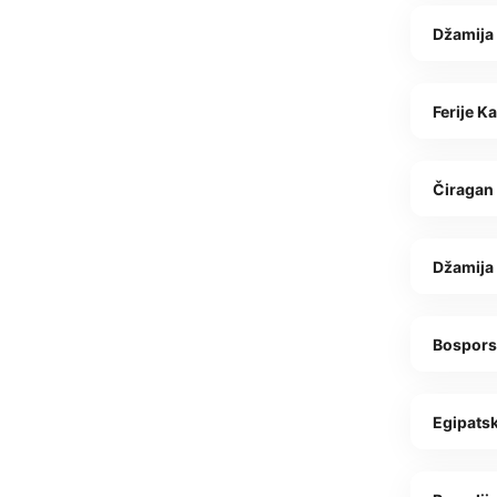
Džamija
Ferije Ka
Čiragan 
Džamija
Bospors
Egipatsk