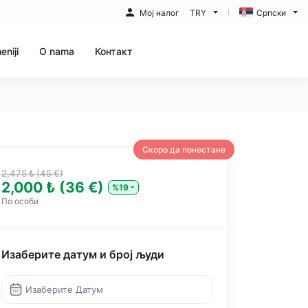
Мој налог
TRY
Српски
eniji
O nama
Контакт
Скоро да понестане
2,475 ₺ (45 €)
2,000 ₺ (36 €)
%19
По особи
Изаберите датум и број људи
Изаберите Датум