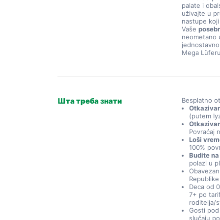
palate i oba
uživajte u p
nastupe koji
Vaše 
posebn
neometano už
jednostavno 
Mega Lüferu
Шта треба знати
Besplatno ot
Otkazivanj
(putem Iy
Otkazivan
Povraćaj 
Loši vrem
100% povr
Budite na
polazi u p
Obavezan 
Republike 
Deca od 0
7+ po tari
roditelja/s
Gosti pod 
slučaju p