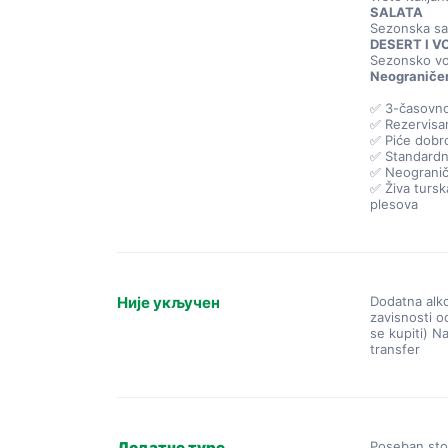
SALATA
Sezonska sa
DESERT I V
Sezonsko vo
Neograničen
✅ 3-časovno
✅ Rezervisa
✅ Piće dobr
✅ Standardn
✅ Neogranič
✅ Živa tursk
plesova
Није укључен
Dodatna alko
zavisnosti o
se kupiti) N
transfer
Додатне туре
Poseban sto