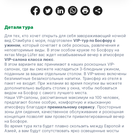
Детали тура
Для тех, кто хочет открыть для себя завораживающий ночной 
вид Стамбула с моря, подготовлен 
VIP-тур по Босфору с 
ужином
, который сочетает в себе роскошь, развлечения и 
неповторимые виды. В этом особом круизе по Босфору на 
яхтах Mega Lüfer вас ждет незабываемый вечер в атмосфере 
VIP-салона класса люкс
.
В этом варианте вас принимают в наших роскошных VIP-
салонах, где вы сможете насладиться 3-блюдным ужином, 
поданным за вашим отдельным столом. В VIP-меню включены 
безлимитные безалкогольные напитки. Трансфер из отеля в 
пакет не входит. При желании во время покупки вы можете 
дополнительно выбрать столик у окна, чтобы любоваться 
видом на Босфор с самого лучшего места.
Наши VIP-салоны, рассчитанные максимум на 100 человек, 
предлагают более особую, комфортную и изысканную 
атмосферу благодаря 
премиальному сервису
. Просторные 
зоны для сидения, качественное обслуживание и роскошная 
концепция позволят вам провести привилегированный вечер 
на Босфоре.
Во время тура яхта будет плавно скользить между Европой и 
Азией, а вам будут сопутствовать ярко освещенные мосты 