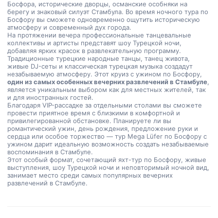
Босфора, исторические дворцы, османские особняки на 
берегу и знаковый силуэт Стамбула. Во время ночного тура по 
Босфору вы сможете одновременно ощутить историческую 
атмосферу и современный дух города.
На протяжении вечера профессиональные танцевальные 
коллективы и артисты представят шоу Турецкой ночи, 
добавляя ярких красок в развлекательную программу. 
Традиционные турецкие народные танцы, танец живота, 
живые DJ-сеты и классическая турецкая музыка создадут 
незабываемую атмосферу. Этот круиз с ужином по Босфору, 
один из самых особенных вечерних развлечений в Стамбуле
, 
является уникальным выбором как для местных жителей, так 
и для иностранных гостей.
Благодаря VIP-рассадке за отдельными столами вы сможете 
провести приятное время с близкими в комфортной и 
привилегированной обстановке. Планируете ли вы 
романтический ужин, день рождения, предложение руки и 
сердца или особое торжество — тур Mega Lüfer по Босфору с 
ужином дарит идеальную возможность создать незабываемые 
воспоминания в Стамбуле.
Этот особый формат, сочетающий яхт-тур по Босфору, живые 
выступления, шоу Турецкой ночи и неповторимый ночной вид, 
занимает место среди самых популярных вечерних 
развлечений в Стамбуле.