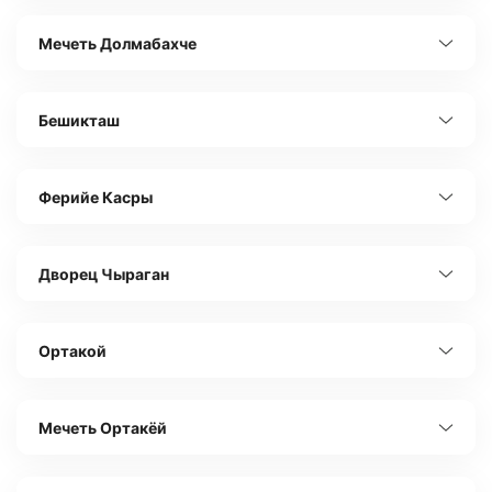
Мечеть Долмабахче
Бешикташ
Ферийе Касры
Дворец Чыраган
Ортакой
Мечеть Ортакёй