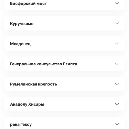
Босфорский мост
Куручешме
Младенец
Генеральное консульство Египта
Румелийская крепость
Анадолу Хисары
река Гёксу