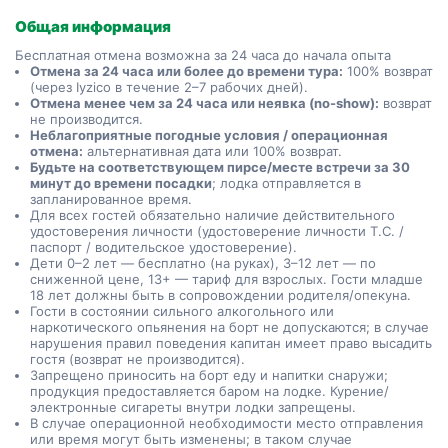
Общая информация
Бесплатная отмена возможна за 24 часа до начала опыта
Отмена за 24 часа или более до времени тура:
100% возврат
(через Iyzico в течение 2–7 рабочих дней).
Отмена менее чем за 24 часа или неявка (no-show):
возврат
не производится.
Неблагоприятные погодные условия / операционная
отмена:
альтернативная дата или 100% возврат.
Будьте на соответствующем пирсе/месте встречи за 30
минут до времени посадки
; лодка отправляется в
запланированное время.
Для всех гостей обязательно наличие действительного
удостоверения личности (удостоверение личности T.C. /
паспорт / водительское удостоверение).
Дети 0–2 лет — бесплатно (на руках), 3–12 лет — по
сниженной цене, 13+ — тариф для взрослых. Гости младше
18 лет должны быть в сопровождении родителя/опекуна.
Гости в состоянии сильного алкогольного или
наркотического опьянения на борт не допускаются; в случае
нарушения правил поведения капитан имеет право высадить
гостя (возврат не производится).
Запрещено приносить на борт еду и напитки снаружи;
продукция предоставляется баром на лодке. Курение/
электронные сигареты внутри лодки запрещены.
В случае операционной необходимости место отправления
или время могут быть изменены; в таком случае