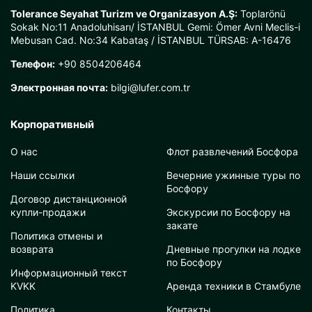
Tolerance Seyahat Turizm ve Organizasyon A.Ş:
Toplarönü
Sokak No:11 Anadoluhisarı/ İSTANBUL Gemi: Ömer Avni Meclis-i
Mebusan Cad. No:34 Kabataş / İSTANBUL TÜRSAB: A-16476
Телефон:
+90 8504206464
Электронная почта:
bilgi@lufer.com.tr
Корпоративный
О нас
Флот развлечений Босфора
Наши ссылки
Вечерние ужинные туры по
Босфору
Договор дистанционной
купли-продажи
Экскурсии по Босфору на
закате
Политика отмены и
возврата
Дневные прогулки на лодке
по Босфору
Информационный текст
KVKK
Аренда техники в Стамбуле
Политика
Контакты