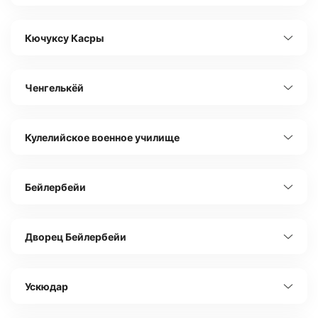
Кючуксу Касры
Ченгелькёй
Кулелийское военное училище
Бейлербейи
Дворец Бейлербейи
Ускюдар