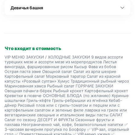
Девичья башня
Что входит в стоимость
VIP МЕНЮ ЗАКУСКИ / ХОЛОДНЫЕ ЗАКУСКИ 9 видов ассорти
турецких мезе и ассорти мезе из морепродуктов Листья
винограда, фаршированные рисом Кысыр Фава из бобов
Острая паста эзме Овощной салат Салат из арпа шехрие
Картофельный салат Морковный таратор Салат из красной
капусты «Розовый султан» Хумус Традиционный рыбный чироз
Маринованная хамса Рыбный салат ГОРЯЧИЕ ЗАКУСКИ
Овощная па́чанга-бёрек Рыбный крокет Картофельный крокет
Креветки в гювече ОСНОВНЫЕ БЛЮДА (по желанию) Куриные
шашлычки Гриль-кёфте Гриль-ребрышки из ягнёнка Кебаб-
дёнер Рисовый плов или с гриль-томатом и перцем или с
картофельным салатом и зеленью филе лаврака на гриле или
вегетарианские овощные и итальянские виды пасты САЛАТ
Салат по сезону ДЕСЕРТ И ФРУКТЫ Сезонные фрукты и
пахлава Неограниченно чай, кофе, безалкогольные напитки ✅
3-часовая вечерняя прогулка по Босфору ✅ VIP-зал, отдельный
стол ✅ Приветственный коктейль ✅ VIP-меню ужина ✅