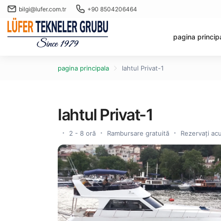
bilgi@lufer.com.tr
+90 8504206464
pagina princip
pagina principala
Iahtul Privat-1
Iahtul Privat-1
2 - 8 oră
Rambursare gratuită
Rezervați acu