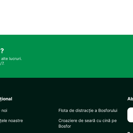
i?
alte lucruri.
/7.
uţional
Ab
 noi
Flota de distracție a Bosforului
țele noastre
Croaziere de seară cu cină pe
Bosfor