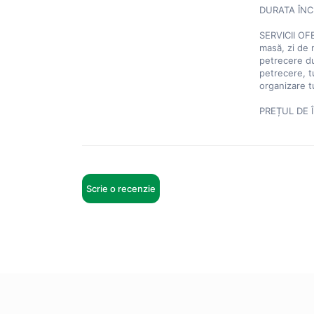
DURATA ÎNCHI
SERVICII OFE
masă, zi de 
petrecere dup
petrecere, tu
organizare tu
PREȚUL DE Î
Scrie o recenzie