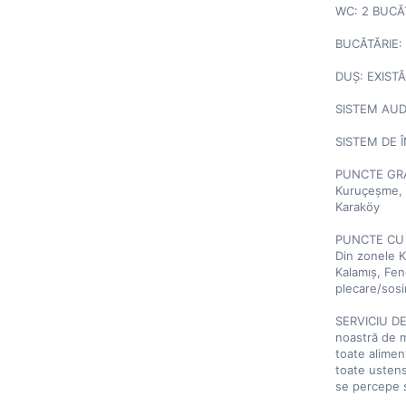
WC: 2 BUCĂȚ
BUCĂTĂRIE: 
DUȘ: EXISTĂ
SISTEM AUDI
SISTEM DE Î
PUNCTE GRAT
Kuruçeşme, R
Karaköy

PUNCTE CU 
Din zonele K
Kalamış, Fen
plecare/sosir
SERVICIU DE
noastră de me
toate alimen
toate ustens
se percepe s