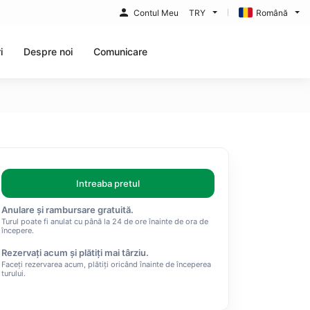
Contul Meu
TRY
Română
i
Despre noi
Comunicare
Intreaba pretul
Anulare și rambursare gratuită.
Turul poate fi anulat cu până la 24 de ore înainte de ora de
începere.
Rezervați acum și plătiți mai târziu.
Faceți rezervarea acum, plătiți oricând înainte de începerea
turului.