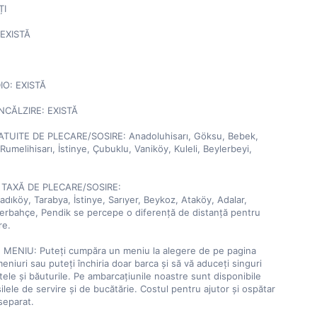
I

EXISTĂ



O: EXISTĂ

NCĂLZIRE: EXISTĂ

UITE DE PLECARE/SOSIRE: Anadoluhisarı, Göksu, Bebek, 
umelihisarı, İstinye, Çubuklu, Vaniköy, Kuleli, Beylerbeyi, 
TAXĂ DE PLECARE/SOSIRE:

adıköy, Tarabya, İstinye, Sarıyer, Beykoz, Ataköy, Adalar, 
erbahçe, Pendik se percepe o diferență de distanță pentru 
e.

 MENIU: Puteți cumpăra un meniu la alegere de pe pagina 
niuri sau puteți închiria doar barca și să vă aduceți singuri 
tele și băuturile. Pe ambarcațiunile noastre sunt disponibile 
ilele de servire și de bucătărie. Costul pentru ajutor și ospătar 
eparat.
