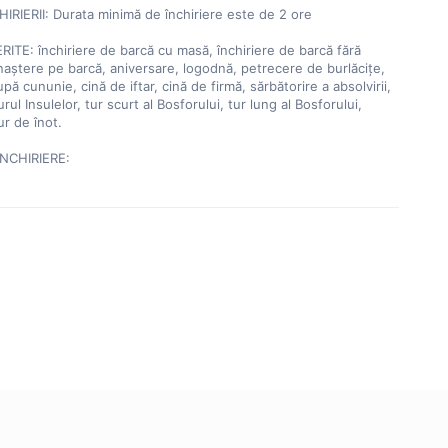
RIERII: Durata minimă de închiriere este de 2 ore

RITE: închiriere de barcă cu masă, închiriere de barcă fără 
naștere pe barcă, aniversare, logodnă, petrecere de burlăcițe, 
ă cununie, cină de iftar, cină de firmă, sărbătorire a absolvirii, 
rul Insulelor, tur scurt al Bosforului, tur lung al Bosforului, 
r de înot.

NCHIRIERE: