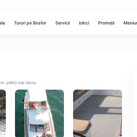
ala
Tururi pe Bosfor
Servicii
bărci
Promoții
Meniur
m, plătiți mai târziu