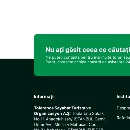
Nu ați găsit ceea ce căutaț
Ne puteți contacta pentru mai multe tururi sau 
Puteți contacta echipa noastră de asistență 24
Informații
Instit
Tolerance Seyahat Turizm ve
Despre
Organizasyon A.Ş:
Toplarönü Sokak
Referin
No:11 Anadoluhisarı/ İSTANBUL Gemi:
Ömer Avni Meclis-i Mebusan Cad.
No:34 Kabataş / İSTANBUL TÜRSAB: