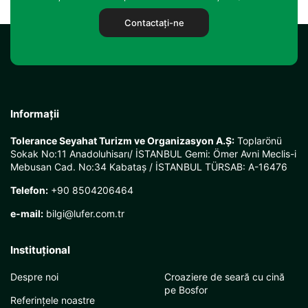
Contactaţi-ne
Informații
Tolerance Seyahat Turizm ve Organizasyon A.Ş:
Toplarönü
Sokak No:11 Anadoluhisarı/ İSTANBUL Gemi: Ömer Avni Meclis-i
Mebusan Cad. No:34 Kabataş / İSTANBUL TÜRSAB: A-16476
Telefon:
+90 8504206464
e-mail:
bilgi@lufer.com.tr
Instituţional
Despre noi
Croaziere de seară cu cină
pe Bosfor
Referințele noastre