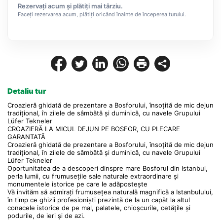
Rezervați acum și plătiți mai târziu.
Faceți rezervarea acum, plătiți oricând înainte de începerea turului.
Detaliu tur
Croazieră ghidată de prezentare a Bosforului, însoțită de mic dejun 
tradițional, în zilele de sâmbătă și duminică, cu navele Grupului 
Lüfer Tekneler
CROAZIERĂ LA MICUL DEJUN PE BOSFOR, CU PLECARE 
GARANTATĂ
Croazieră ghidată de prezentare a Bosforului, însoțită de mic dejun 
tradițional, în zilele de sâmbătă și duminică, cu navele Grupului 
Lüfer Tekneler
Oportunitatea de a descoperi dinspre mare Bosforul din Istanbul, 
perla lumii, cu frumusețile sale naturale extraordinare și 
monumentele istorice pe care le adăpostește
Vă invităm să admirați frumusețea naturală magnifică a Istanbulului, 
în timp ce ghizii profesioniști prezintă de la un capăt la altul 
conacele istorice de pe mal, palatele, chioșcurile, cetățile și 
podurile, de ieri și de azi.