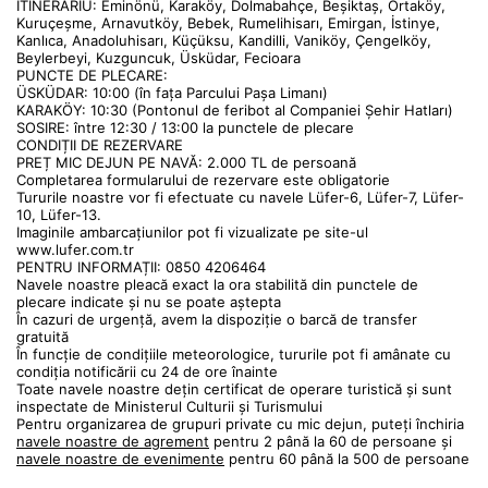
ITINERARIU: Eminönü, Karaköy, Dolmabahçe, Beşiktaş, Ortaköy, 
Kuruçeşme, Arnavutköy, Bebek, Rumelihisarı, Emirgan, İstinye, 
Kanlıca, Anadoluhisarı, Küçüksu, Kandilli, Vaniköy, Çengelköy, 
Beylerbeyi, Kuzguncuk, Üsküdar, Fecioara
PUNCTE DE PLECARE:
ÜSKÜDAR: 10:00 (în fața Parcului Paşa Limanı)
KARAKÖY: 10:30 (Pontonul de feribot al Companiei Șehir Hatları)
SOSIRE: între 12:30 / 13:00 la punctele de plecare
CONDIȚII DE REZERVARE
PREȚ MIC DEJUN PE NAVĂ: 2.000 TL de persoană
Completarea formularului de rezervare este obligatorie
Tururile noastre vor fi efectuate cu navele Lüfer-6, Lüfer-7, Lüfer-
10, Lüfer-13.
Imaginile ambarcațiunilor pot fi vizualizate pe site-ul 
www.lufer.com.tr
PENTRU INFORMAȚII: 0850 4206464
Navele noastre pleacă exact la ora stabilită din punctele de 
plecare indicate și nu se poate aștepta
În cazuri de urgență, avem la dispoziție o barcă de transfer 
gratuită
În funcție de condițiile meteorologice, tururile pot fi amânate cu 
condiția notificării cu 24 de ore înainte
Toate navele noastre dețin certificat de operare turistică și sunt 
inspectate de Ministerul Culturii și Turismului
Pentru organizarea de grupuri private cu mic dejun, puteți închiria
navele noastre de agrement
 pentru 2 până la 60 de persoane și
navele noastre de evenimente
 pentru 60 până la 500 de persoane