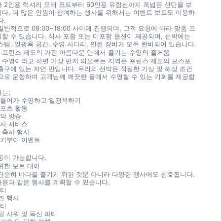
 2인용 럭셔리 모터 요트부터 60인용 유람선까지 폭넓은 선단을 보
다. 더 많은 인원이 참여하는 행사를 위해서는 이벤트 보트도 이용하
다.
반적으로 09:00~18:00 사이에 진행되며, 고객 요청에 따라 맞춤 프
할 수 있습니다. 식사 포함 또는 미포함 옵션이 제공되며, 선박에는 
스템, 일광욕 공간, 수영 사다리, 안전 장비가 모두 완비되어 있습니다.
 프린스 제도의 가장 아름다운 만에서 즐기는 수영의 즐거움
수영이라고 하면 가장 먼저 떠오르는 지역은 프린스 제도와 보스포
출구에 있는 자연 만입니다. 우리의 선박은 적절한 기상 및 해상 조건
으로 운항하여 고객님께 깨끗한 물에서 수영할 수 있는 기회를 제공합
는;
 들어가 수영하고 일광욕하기
스포츠 활동
악 방송
식사 서비스
 축하 행사
동기부여 이벤트
동이 가능합니다.
위한 보트 대여
단순히 바다를 즐기기 위한 것뿐 아니라 다양한 행사에도 선호됩니다. 
음과 같은 행사를 계획할 수 있습니다.
파티
즈 행사
파티
 샤워 및 독신 파티