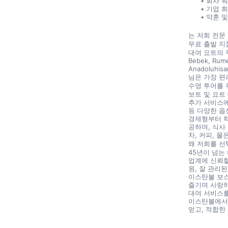
회사 워
기업 
약혼 및
는 저희 전문
무료 출발 지
대여 요트의 무료
Bebek, Rumel
Anadoluhisa
님은 가장 편
수영 투어를 
보트 및 요트 
추가 서비스에
등 다양한 옵
경제형부터 럭
공하며, 식사
차, 커피, 
왜 저희를 선
45년이 넘는
업계에 신뢰할
원, 잘 관리
이스탄불 보스
즐기며 사랑하
대여 서비스를
이스탄불에서 
얻고, 적합한