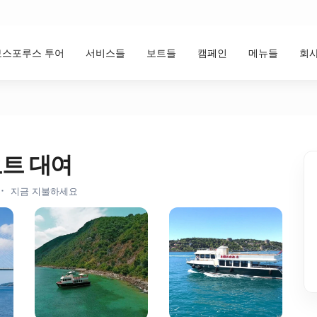
보스포루스 투어
서비스들
보트들
캠페인
메뉴들
회사
요트 대여
지금 지불하세요