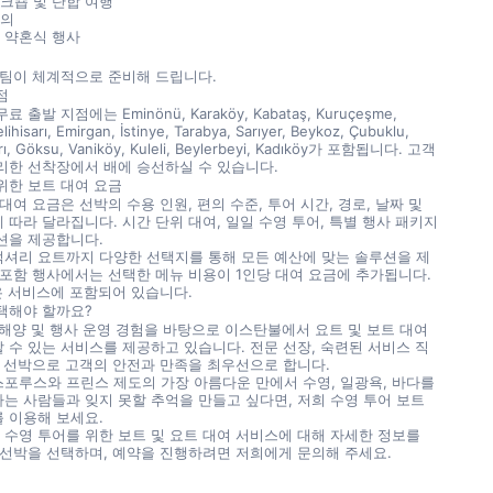
크숍 및 단합 여행
회의
 약혼식 행사
 팀이 체계적으로 준비해 드립니다.
점
 출발 지점에는 Eminönü, Karaköy, Kabataş, Kuruçeşme, 
ihisarı, Emirgan, İstinye, Tarabya, Sarıyer, Beykoz, Çubuklu, 
rı, Göksu, Vaniköy, Kuleli, Beylerbeyi, Kadıköy가 포함됩니다. 고객
리한 선착장에서 배에 승선하실 수 있습니다.
위한 보트 대여 요금
대여 요금은 선박의 수용 인원, 편의 수준, 투어 시간, 경로, 날짜 및 
 따라 달라집니다. 시간 단위 대여, 일일 수영 투어, 특별 행사 패키지 
션을 제공합니다.
셔리 요트까지 다양한 선택지를 통해 모든 예산에 맞는 솔루션을 제
 포함 행사에서는 선택한 메뉴 비용이 1인당 대여 요금에 추가됩니다. 
물은 서비스에 포함되어 있습니다.
택해야 할까요?
 해양 및 행사 운영 경험을 바탕으로 이스탄불에서 요트 및 보트 대여 
 수 있는 서비스를 제공하고 있습니다. 전문 선장, 숙련된 서비스 직
된 선박으로 고객의 안전과 만족을 최우선으로 합니다.
포루스와 프린스 제도의 가장 아름다운 만에서 수영, 일광욕, 바다를 
는 사람들과 잊지 못할 추억을 만들고 싶다면, 저희 수영 투어 보트 
 이용해 보세요.
수영 투어를 위한 보트 및 요트 대여 서비스에 대해 자세한 정보를 
 선박을 선택하며, 예약을 진행하려면 저희에게 문의해 주세요.