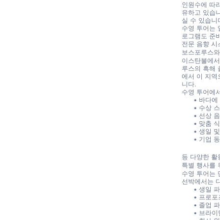
인원수에 따라
유하고 있습니
실 수 있습니
수영 투어는 일
로그램도 준비
전문 음향 시
보스포루스와
이스탄불에서 
루스의 흑해 
에서 이 지역
니다.
수영 투어에서
바다에
수상 
선상 음
맞춤 
생일 및
기업 
등 다양한 활
특별 행사를 
수영 투어는 
선박에서는 다
생일 
프로포
졸업 
브라이덜