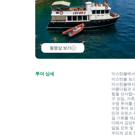
동영상 보기
투어 상세
이스탄불에서 
이스탄불 보스
이스탄불에서 
아름다움과 프
험을 선사합니
구 모임, 가
수영 투어를 
수영 투어 프로
만과 프린스 
길 기회를 제
다에서 감상하
일일 요트 및
우리의 요트 