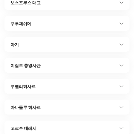
보스포루스 대교
쿠루체쉬메
아기
이집트 총영사관
루멜리히사르
아나돌루 히사르
고크수 데레시