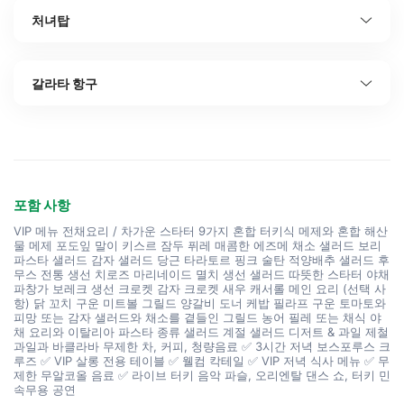
처녀탑
갈라타 항구
포함 사항
VIP 메뉴 전채요리 / 차가운 스타터 9가지 혼합 터키식 메제와 혼합 해산
물 메제 포도잎 말이 키스르 잠두 퓌레 매콤한 에즈메 채소 샐러드 보리
파스타 샐러드 감자 샐러드 당근 타라토르 핑크 술탄 적양배추 샐러드 후
무스 전통 생선 치로즈 마리네이드 멸치 생선 샐러드 따뜻한 스타터 야채
파창가 보레크 생선 크로켓 감자 크로켓 새우 캐서롤 메인 요리 (선택 사
항) 닭 꼬치 구운 미트볼 그릴드 양갈비 도너 케밥 필라프 구운 토마토와
피망 또는 감자 샐러드와 채소를 곁들인 그릴드 농어 필레 또는 채식 야
채 요리와 이탈리아 파스타 종류 샐러드 계절 샐러드 디저트 & 과일 제철
과일과 바클라바 무제한 차, 커피, 청량음료 ✅ 3시간 저녁 보스포루스 크
루즈 ✅ VIP 살롱 전용 테이블 ✅ 웰컴 칵테일 ✅ VIP 저녁 식사 메뉴 ✅ 무
제한 무알코올 음료 ✅ 라이브 터키 음악 파슬, 오리엔탈 댄스 쇼, 터키 민
속무용 공연