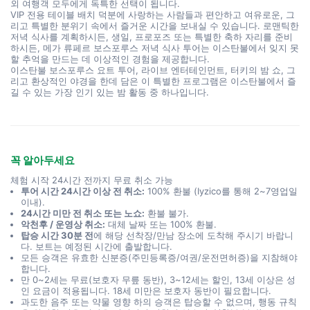
외 여행객 모두에게 독특한 선택이 됩니다.
VIP 전용 테이블 배치 덕분에 사랑하는 사람들과 편안하고 여유로운, 그
리고 특별한 분위기 속에서 즐거운 시간을 보내실 수 있습니다. 로맨틱한 
저녁 식사를 계획하시든, 생일, 프로포즈 또는 특별한 축하 자리를 준비
하시든, 메가 류페르 보스포루스 저녁 식사 투어는 이스탄불에서 잊지 못
할 추억을 만드는 데 이상적인 경험을 제공합니다.
이스탄불 보스포루스 요트 투어, 라이브 엔터테인먼트, 터키의 밤 쇼, 그
리고 환상적인 야경을 한데 담은 이 특별한 프로그램은 이스탄불에서 즐
길 수 있는 가장 인기 있는 밤 활동 중 하나입니다.
꼭 알아두세요
체험 시작 24시간 전까지 무료 취소 가능
투어 시간 24시간 이상 전 취소:
100% 환불 (Iyzico를 통해 2~7영업일
이내).
24시간 미만 전 취소 또는 노쇼:
환불 불가.
악천후 / 운영상 취소:
대체 날짜 또는 100% 환불.
탑승 시간 30분 전
에 해당 선착장/만남 장소에 도착해 주시기 바랍니
다. 보트는 예정된 시간에 출발합니다.
모든 승객은 유효한 신분증(주민등록증/여권/운전면허증)을 지참해야
합니다.
만 0~2세는 무료(보호자 무릎 동반), 3~12세는 할인, 13세 이상은 성
인 요금이 적용됩니다. 18세 미만은 보호자 동반이 필요합니다.
과도한 음주 또는 약물 영향 하의 승객은 탑승할 수 없으며, 행동 규칙