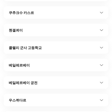
쿠추크수 카스르
첸겔쾨이
콜렐리 군사 고등학교
베일레르베이
베일레르베이 궁전
우스퀴다르