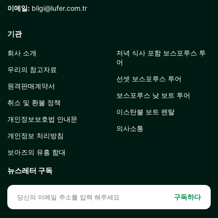
이메일:
bilgi@lufer.com.tr
기관
회사 소개
저녁 식사 포함 보스포루스 투
어
우리의 참고자료
선셋 보스포루스 투어
원격판매계약서
보스포루스 낮 보트 투어
취소 및 환불 정책
이스탄불 보트 렌탈
개인정보보호법 안내문
의사소통
개인정보 처리방침
보아즈의 유흥 함대
뉴스레터 구독
구독하다