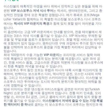
이스탄불의 매혹적인 야경을 바다 위에서 만끽하고 싶은 분들을 위해 마
련된 
VIP 보스포루스 저녁 식사 투어
는 럭셔리, 엔터테인먼트, 그리고 환
상적인 전망을 한데 모은 특별한 경험입니다. 메가 류페르 요트(Mega 
Lüfer Yatları)와 함께하는 이 특별한 이스탄불 보스포루스 디너 크루즈
에서는 
럭셔리 VIP 라운지의 특권
과 함께 잊지 못할 밤이 여러분을 기다
립니다.
이 옵션에서는 고급 VIP 라운지에서 안내를 받으며, 전용 테이블에서 제
공되는 3코스 저녁 식사를 즐기실 수 있습니다. VIP 메뉴에는 무제한 알
코올 및 무알코올 음료가 포함되어 있습니다. 호텔 픽업 서비스는 패키지
에 포함되어 있지 않습니다. 원하신다면 구매 과정에서 추가로 창가 테이
블을 선택하여 보스포루스의 풍경을 가장 특별한 자리에서 감상하실 수 
있습니다.
최대 100명까지 수용 가능한 
VIP 라운지
는 프리미엄 서비스 철학 아래 
더욱 특별하고 편안하며 품격 있는 분위기를 제공합니다. 넓은 좌석 공
간, 전용 서비스 품질, 고급스러운 콘셉트 덕분에 이스탄불 보스포루스에
서 한층 특별한 저녁을 보내실 수 있습니다.
보스포루스 투어 동안 요트는 유럽과 아시아 대륙 사이를 미끄러지듯 항
해하며, 반짝이는 보스포루스 다리, 역사적인 궁전, 오스만 시대의 저택
들, 그리고 이스탄불의 상징적인 스카이라인이 함께합니다. 이스탄불 보
스포루스 야간 투어에서는 도시의 역사적 분위기와 현대적인 매력을 동
시에 경험하실 수 있습니다.
밤새 이어지는 전문 댄스팀과 아티스트들의 공연은 터키의 밤(Turkish 
Night) 쇼로 분위기를 더욱 풍성하게 만듭니다. 전통 터키 민속춤, 오리
엔탈 쇼, 라이브 DJ 공연, 그리고 클래식 터키 음악과 함께 잊지 못할 분
위기를 즐기실 수 있습니다. 
이스탄불에서 저녁에 즐길 수 있는 가장 특별
한 액티비티 중 하나
로 꼽히는 이 보스포루스 디너 크루즈는 현지인과 해