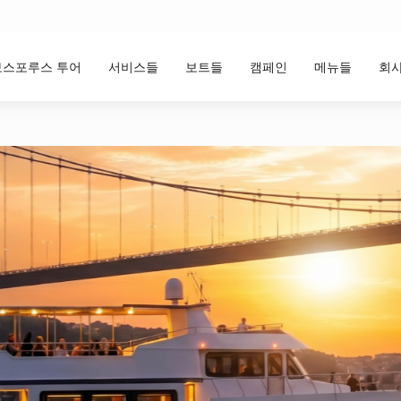
보스포루스 투어
서비스들
보트들
캠페인
메뉴들
회사