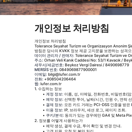
개인정보 처리방침
개인정보 처리방침
Tolerance Seyahat Turizm ve Organizasyon 
방침은 당사의 KVKK 정보 제공 고지문을 보완하는 성격으
데이터 관리자 / 판매자:
 Tolerance Seyahat Turizm ve 
주소:
 Orhan Veli Kanık Caddesi No: 53/1 Kavacık / Beyk
세무서/세금번호:
 Beykoz Vergi Dairesi / 8490698779
MERSİS 번호:
 0849069877900001
이메일:
 bilgi@lufer.com.tr
전화:
 +908504206464
웹:
 lufer.com.tr
1. 수집하는 정보
계정 정보:
 이름, 성, 이메일, 전화번호, 비밀번호(암
예약 정보:
 선택한 투어, 날짜/시간, 인원 수, 연락 
결제 정보:
 모든 카드 거래는 PCI-DSS 인증을 받은 
이용 정보:
 IP, 브라우저, 세션 로그, 페이지 조회.
쿠키/분석:
 동의가 있는 경우에만 GA4 및 Meta Pixe
2. 정보를 어떻게 사용하는가
예약 생성, 결제 수금, 투어 확인 및 변경 안내.
고객 지원, 요청 및 불만 처리.