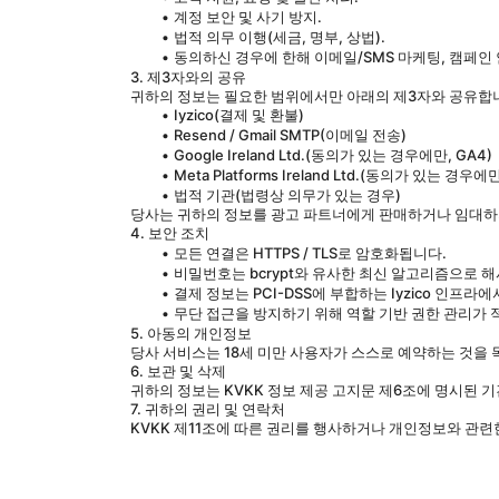
계정 보안 및 사기 방지.
법적 의무 이행(세금, 명부, 상법).
동의하신 경우에 한해 이메일/SMS 마케팅, 캠페인 안내,
3. 제3자와의 공유
귀하의 정보는 필요한 범위에서만 아래의 제3자와 공유합
Iyzico(결제 및 환불)
Resend / Gmail SMTP(이메일 전송)
Google Ireland Ltd.(동의가 있는 경우에만, GA4)
Meta Platforms Ireland Ltd.(동의가 있는 경우에만,
법적 기관(법령상 의무가 있는 경우)
당사는 귀하의 정보를 광고 파트너에게 판매하거나 임대하
4. 보안 조치
모든 연결은 HTTPS / TLS로 암호화됩니다.
비밀번호는 bcrypt와 유사한 최신 알고리즘으로 
결제 정보는 PCI-DSS에 부합하는 Iyzico 인프
무단 접근을 방지하기 위해 역할 기반 권한 관리가 
5. 아동의 개인정보
당사 서비스는 18세 미만 사용자가 스스로 예약하는 것을 
6. 보관 및 삭제
귀하의 정보는 KVKK 정보 제공 고지문 제6조에 명시된 
7. 귀하의 권리 및 연락처
KVKK 제11조에 따른 권리를 행사하거나 개인정보와 관련한 모든