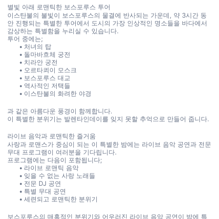
별빛 아래 로맨틱한 보스포루스 투어
이스탄불의 불빛이 보스포루스의 물결에 반사되는 가운데, 약 3시간 동
안 진행되는 특별한 투어에서 도시의 가장 인상적인 명소들을 바다에서 
감상하는 특별함을 누리실 수 있습니다.
투어 중에는;
처녀의 탑
돌마바흐체 궁전
치라안 궁전
오르타쾨이 모스크
보스포루스 대교
역사적인 저택들
이스탄불의 화려한 야경
과 같은 아름다운 풍경이 함께합니다.
이 특별한 분위기는 발렌타인데이를 잊지 못할 추억으로 만들어 줍니다.
라이브 음악과 로맨틱한 즐거움
사랑과 로맨스가 중심이 되는 이 특별한 밤에는 라이브 음악 공연과 전문 
무대 프로그램이 여러분을 기다립니다.
프로그램에는 다음이 포함됩니다;
라이브 로맨틱 음악
잊을 수 없는 사랑 노래들
전문 DJ 공연
특별 무대 공연
세련되고 로맨틱한 분위기
보스포루스의 매혹적인 분위기와 어우러진 라이브 음악 공연이 밤에 특