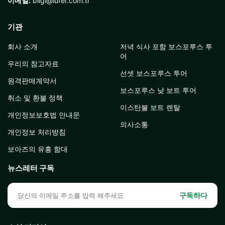
이메일:
bilgi@lufer.com.tr
기관
회사 소개
저녁 식사 포함 보스포루스 투
어
우리의 참고자료
선셋 보스포루스 투어
원격판매계약서
보스포루스 낮 보트 투어
취소 및 환불 정책
이스탄불 보트 렌탈
개인정보보호법 안내문
의사소통
개인정보 처리방침
보아즈의 유흥 함대
뉴스레터 구독
구독하다