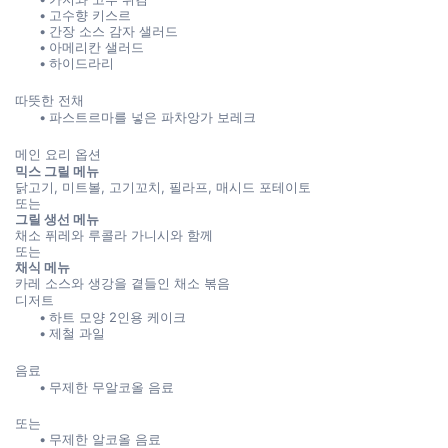
고수향 키스르
간장 소스 감자 샐러드
아메리칸 샐러드
하이드라리
따뜻한 전채
파스트르마를 넣은 파차앙가 보레크
메인 요리 옵션
믹스 그릴 메뉴
닭고기, 미트볼, 고기꼬치, 필라프, 매시드 포테이토
또는
그릴 생선 메뉴
채소 퓌레와 루콜라 가니시와 함께
또는
채식 메뉴
카레 소스와 생강을 곁들인 채소 볶음
디저트
하트 모양 2인용 케이크
제철 과일
음료
무제한 무알코올 음료
또는
무제한 알코올 음료