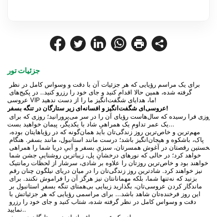
جزئیات تور
برای یک مراسم رؤیایی که هر جزئیات آن با دقت و وسواس کامل در نظر 
گرفته شده، همین حالا اقدام کنید و جای خود را رزرو کنید.. در پکیج‌های 
عروسی VIP ما، هدایای شگفت‌انگیز ما را از دست ندهید!
عروسی‌ای شگفت‌انگیز و افسانه‌ای زیر ستارگان در تنگه بسفر!
روزی فرا رسیده که سال‌هاست رؤیای آن را در سر می‌پرورانید؛ روزی که برای 
یک عمر تداومِ یک همراهیِ شاد با یکدیگر، پیمان خواهید بست...
مهم‌ترین و خاص‌ترین روز زندگی‌تان باید همان‌گونه که در رؤیاهایتان بوده، 
پاک، باشکوه و هیجان‌انگیز باشد؛ درست مانند استانبول، مانند بسفر. هنگام 
نخستین رقصتان در آغوش همسرتان، سبزیِ بسفر و آبیِ دریا شما را همراهی 
خواهد کرد؛ در حالی که نورهای درخشانِ پل، زیباترین روشناییِ جشن شما 
خواهند بود و خاص‌ترین روزتان را علاوه بر شادی، سرشار از لحظات رمانتیک 
نیز خواهند کرد. شادترین روز زندگی‌تان را در میان دریای نیلگون چنان رقم 
بزنید که نه‌تنها شما، بلکه مهمانانتان نیز هرگز آن را فراموش نکنند. برای 
ماندگار کردن عروسی‌تان، بگذارید زیبایی بی‌همتای تنگه بسفرِ استانبول بر 
این روز فرخنده‌تان شاهد باشد... برای مراسمی رؤیایی که هر جزئیاتش با 
دقت و وسواس کامل در نظر گرفته شده، شتاب کنید و جای خود را رزرو 
نمایید..