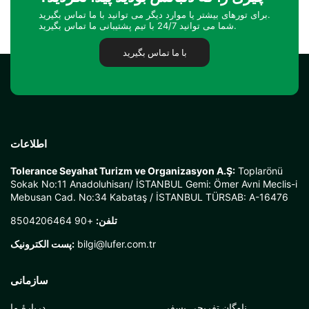
برای تورهای بیشتر یا موارد دیگر می توانید با ما تماس بگیرید.
شما می توانید 24/7 با تیم پشتیبانی ما تماس بگیرید.
با ما تماس بگیرید
اطلاعات
Tolerance Seyahat Turizm ve Organizasyon A.Ş:
Toplarönü
Sokak No:11 Anadoluhisarı/ İSTANBUL Gemi: Ömer Avni Meclis-i
Mebusan Cad. No:34 Kabataş / İSTANBUL TÜRSAB: A-16476
تلفن:
+90 8504206464
bilgi@lufer.com.tr
پست الکترونیک:
سازمانی
ناوگان تفریحی بسفر
دربارهٔ ما