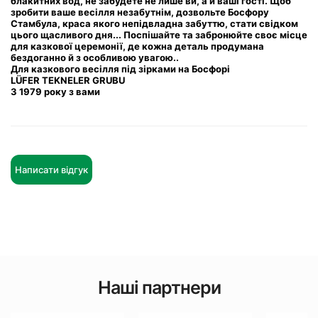
блакитних вод, не забудете не лише ви, а й ваші гості. Щоб 
зробити ваше весілля незабутнім, дозвольте Босфору 
Стамбула, краса якого непідвладна забуттю, стати свідком 
цього щасливого дня... Поспішайте та забронюйте своє місце 
для казкової церемонії, де кожна деталь продумана 
бездоганно й з особливою увагою..
Для казкового весілля під зірками на Босфорі
LÜFER TEKNELER GRUBU
З 1979 року з вами
Написати відгук
Наші партнери