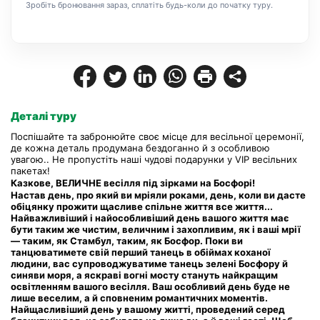
Зробіть бронювання зараз, сплатіть будь-коли до початку туру.
Деталі туру
Поспішайте та забронюйте своє місце для весільної церемонії, 
де кожна деталь продумана бездоганно й з особливою 
увагою.. Не пропустіть наші чудові подарунки у VIP весільних 
пакетах!
Казкове, ВЕЛИЧНЕ весілля під зірками на Босфорі!
Настав день, про який ви мріяли роками, день, коли ви дасте 
обіцянку прожити щасливе спільне життя все життя...
Найважливіший і найособливіший день вашого життя має 
бути таким же чистим, величним і захопливим, як і ваші мрії 
— таким, як Стамбул, таким, як Босфор. Поки ви 
танцюватимете свій перший танець в обіймах коханої 
людини, вас супроводжуватиме танець зелені Босфору й 
синяви моря, а яскраві вогні мосту стануть найкращим 
освітленням вашого весілля. Ваш особливий день буде не 
лише веселим, а й сповненим романтичних моментів. 
Найщасливіший день у вашому житті, проведений серед 