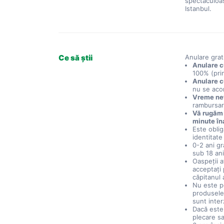
spectaculoas
Istanbul.
Ce să știi
Anulare grat
Anulare c
100% (prin
Anulare c
nu se aco
Vreme nef
rambursa
Vă rugăm 
minute în
Este oblig
identitat
0-2 ani gr
sub 18 ani
Oaspeții a
acceptați 
căpitanul 
Nu este p
produsele 
sunt interz
Dacă este
plecare sa