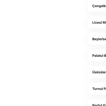
Çengelk
Liceul Mi
Beylerb
Palatul 
Üsküda
Turnul F
Portul G