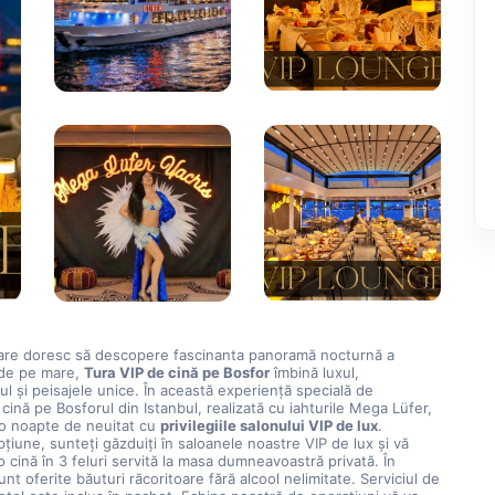
care doresc să descopere fascinanta panoramă nocturnă a 
 de pe mare, 
Tura VIP de cină pe Bosfor
 îmbină luxul, 
ul și peisajele unice. În această experiență specială de 
cină pe Bosforul din Istanbul, realizată cu iahturile Mega Lüfer, 
o noapte de neuitat cu 
privilegiile salonului VIP de lux
.
țiune, sunteți găzduiți în saloanele noastre VIP de lux și vă 
 cină în 3 feluri servită la masa dumneavoastră privată. În 
nt oferite băuturi răcoritoare fără alcool nelimitate. Serviciul de 