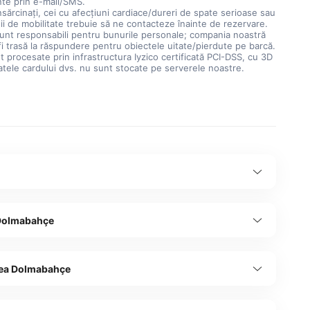
nte prin e-mail/SMS.
nsărcinați, cei cu afecțiuni cardiace/dureri de spate serioase sau
ții de mobilitate trebuie să ne contacteze înainte de rezervare.
sunt responsabili pentru bunurile personale; compania noastră
i trasă la răspundere pentru obiectele uitate/pierdute pe barcă.
nt procesate prin infrastructura Iyzico certificată PCI-DSS, cu 3D
atele cardului dvs. nu sunt stocate pe serverele noastre.
 Dolmabahçe
ea Dolmabahçe