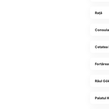
Rață
Consulat
Cetatea
Fortărea
Râul Gö
Palatul