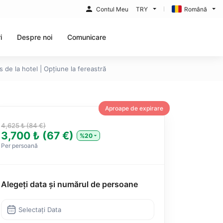
Contul Meu
TRY
Română
i
Despre noi
Comunicare
s de la hotel | Opțiune la fereastră
Aproape de expirare
4,625 ₺ (84 €)
3,700 ₺ (67 €)
%20
Per persoană
Alegeți data și numărul de persoane
Selectați Data