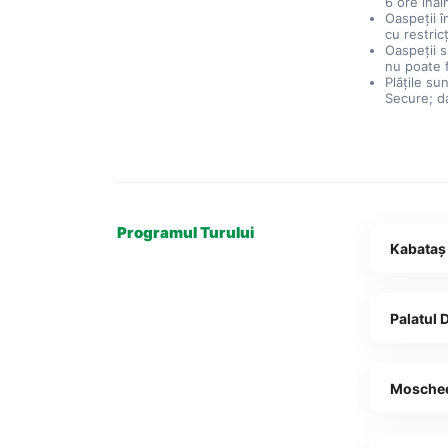
6 ore înai
Oaspeții î
cu restric
Oaspeții 
nu poate f
Plățile su
Secure; d
Programul Turului
Kabataş
Palatul
Mosche