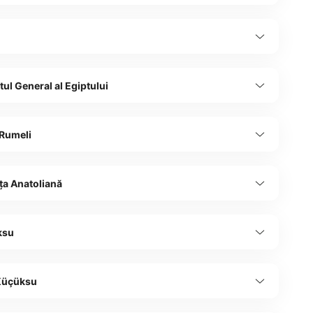
ul General al Egiptului
 Rumeli
ța Anatoliană
ksu
 Küçüksu