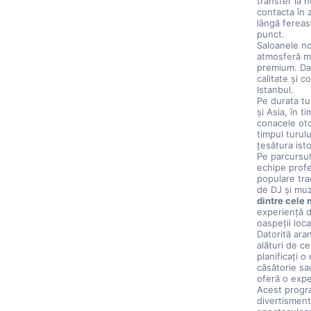
transfer la 
contacta în z
lângă fereast
punct.
Saloanele no
atmosferă mai
premium. Dat
calitate și c
Istanbul.
Pe durata tu
și Asia, în t
conacele oto
timpul turul
țesătura ist
Pe parcursul
echipe profe
populare tra
de DJ și muz
dintre cele 
experiență d
oaspeții loca
Datorită ara
alături de ce
planificați o
căsătorie sa
oferă o expe
Acest progra
divertisment