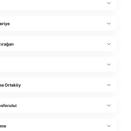
ș
Feriye
Çırağan
a Ortaköy
sforului
șme