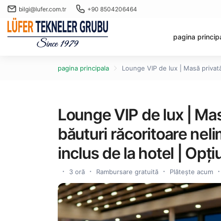
bilgi@lufer.com.tr
+90 8504206464
pagina princip
pagina principala
Lounge VIP de lux | Masă privată 
Lounge VIP de lux | Mas
băuturi răcoritoare neli
inclus de la hotel | Opți
3 oră
Rambursare gratuită
Plătește acum