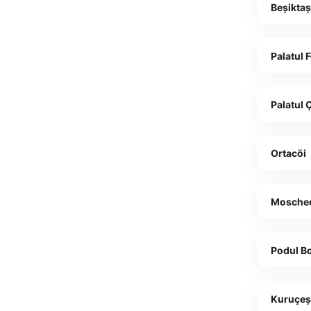
Beșikta
Palatul 
Palatul 
Ortacöi
Moschee
Podul Bo
Kuruçe