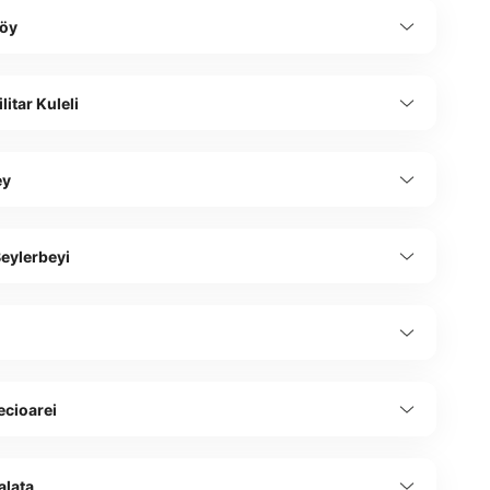
öy
litar Kuleli
ey
Beylerbeyi
r
ecioarei
alata