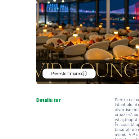
Priveste filmarea
Detaliu tur
Pentru cei 
Istanbulului
divertisment
croazieră cu 
vă așteaptă 
În această op
bucurați de o
meniul VIP su