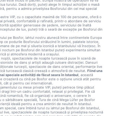
hotel este inclus în pachet. Echipa noastră de operațiuni vă va 
iua turului. Dacă doriți, puteți alege în timpul achiziției o masă 
ră, pentru a admira priveliștea Bosforului din cel mai special 
astre VIP, cu o capacitate maximă de 100 de persoane, oferă o 
 privată, confortabilă și rafinată, printr-o abordare de serviciu 
orită spațiilor generoase de ședere, serviciului de înaltă 
onceptului de lux, puteți trăi o seară de excepție pe Bosforul din 
rului pe Bosfor, iahtul nostru alunecă între continentele Europa 
imp ce podurile Bosforului strălucind în lumini, palatele istorice, 
mane de pe mal și silueta iconică a Istanbulului vă însoțesc. În 
ui nocturn pe Bosforul din Istanbul puteți experimenta simultan 
orică și atmosfera modernă a orașului.
 nopții, spectacolele de noapte turcească puse în scenă de 
sioniste de dans și artiști adaugă culoare distracției. Dansuri 
diționale turcești, spectacole de dans oriental, performanțe live 
ică turcească clasică creează o atmosferă de neuitat. 
Fiind una 
mai speciale activități de făcut seara în Istanbul
, această 
e croazieră cu cină pe Bosfor este o opțiune unică atât pentru 
li, cât și pentru cei internaționali.
njamentului cu mese private VIP, puteți petrece timp plăcut 
i dragi într-un cadru confortabil, relaxat și privilegiat. Fie că 
 cină romantică, fie că organizați o aniversare, o cerere în 
u o sărbătoare specială, Tura de cină Mega Lüfer pe Bosfor 
riență ideală pentru a crea amintiri de neuitat în Istanbul.
m special, care îmbină turul cu iahtul pe Bosforul din Istanbul, 
ul live, spectacolele de noapte turcească și priveliștea nocturnă 