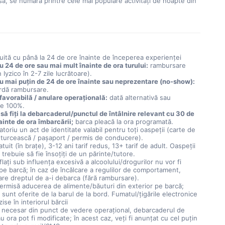
ă, se numără printre cele mai populare activități de noapte din 
uită cu până la 24 de ore înainte de începerea experienței
u 24 de ore sau mai mult înainte de ora turului:
rambursare
 Iyzico în 2-7 zile lucrătoare).
u mai puțin de 24 de ore înainte sau neprezentare (no-show):
rdă rambursare.
avorabilă / anulare operațională:
dată alternativă sau
re 100%.
să fiți la debarcaderul/punctul de întâlnire relevant cu 30 de
ainte de ora îmbarcării;
barca pleacă la ora programată.
atoriu un act de identitate valabil pentru toți oaspeții (carte de
e turcească / pașaport / permis de conducere).
atuit (în brațe), 3-12 ani tarif redus, 13+ tarif de adult. Oaspeții
 trebuie să fie însoțiți de un părinte/tutore.
flați sub influența excesivă a alcoolului/drogurilor nu vor fi
pe barcă; în caz de încălcare a regulilor de comportament,
are dreptul de a-i debarca (fără rambursare).
ermisă aducerea de alimente/băuturi din exterior pe barcă;
sunt oferite de la barul de la bord. Fumatul/țigările electronice
ise în interiorul bărcii
 necesar din punct de vedere operațional, debarcaderul de
u ora pot fi modificate; în acest caz, veți fi anunțat cu cel puțin