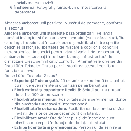
socializare cu muzică
Încheierea:
 Fotografii, rămas-bun și întoarcerea la 
debarcader
Alegerea ambarcațiunii potrivite: Numărul de persoane, confortul 
și sezonul
Alegerea ambarcațiunii stabilește baza organizării. Pe lângă 
numărul invitaților și formatul evenimentului (cu masă/cocktail/fără 
catering), trebuie luat în considerare și echilibrul dintre spațiile 
deschise și închise, libertatea de mișcare a copiilor și condițiile 
meteorologice. În special pentru vânt și variații de temperatură, 
ambarcațiunile cu spații interioare bune și infrastructură de 
climatizare cresc semnificativ confortul. Alternativele diverse din 
flota Lüfer Tekneler Grubu permit stabilirea acestui echilibru în 
funcție de nevoi.
De ce Lüfer Tekneler Grubu?
Experiență îndelungată:
 45 de ani de experiență în Istanbul, 
cu mii de evenimente și organizări pe ambarcațiuni
Flotă extinsă și capacitate flexibilă:
 Soluții pentru grupuri 
de la 1 la 500 de persoane
Flexibilitate în meniuri:
 Posibilitatea de a servi meniuri dorite 
din bucătăria turcească și internațională
Flexibilitate în debarcadere:
 Posibilitatea de a prelua și lăsa 
invitații de la orice debarcader dorit din Istanbul
Flexibilitate orară:
 Ora de început și de încheiere sunt 
planificate complet în funcție de dorința clientului
Echipă licențiată și profesionistă:
 Personalul de servire și 