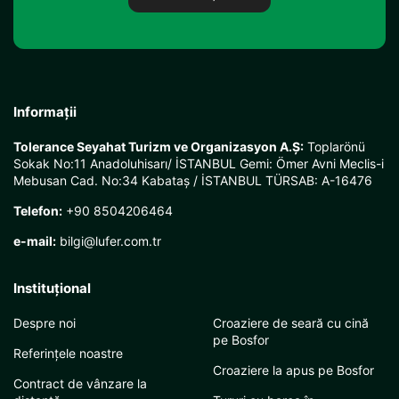
Informații
Tolerance Seyahat Turizm ve Organizasyon A.Ş:
Toplarönü
Sokak No:11 Anadoluhisarı/ İSTANBUL Gemi: Ömer Avni Meclis-i
Mebusan Cad. No:34 Kabataş / İSTANBUL TÜRSAB: A-16476
Telefon:
+90 8504206464
e-mail:
bilgi@lufer.com.tr
Instituţional
Despre noi
Croaziere de seară cu cină
pe Bosfor
Referințele noastre
Croaziere la apus pe Bosfor
Contract de vânzare la