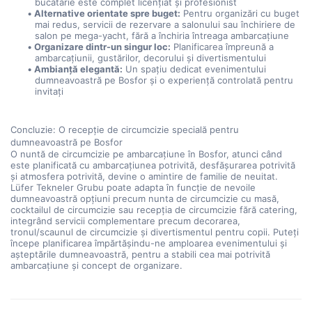
bucătărie este complet licențiat și profesionist
Alternative orientate spre buget:
 Pentru organizări cu buget 
mai redus, servicii de rezervare a salonului sau închiriere de 
salon pe mega-yacht, fără a închiria întreaga ambarcațiune
Organizare dintr-un singur loc:
 Planificarea împreună a 
ambarcațiunii, gustărilor, decorului și divertismentului
Ambianță elegantă:
 Un spațiu dedicat evenimentului 
dumneavoastră pe Bosfor și o experiență controlată pentru 
invitați
Concluzie: O recepție de circumcizie specială pentru 
dumneavoastră pe Bosfor
O nuntă de circumcizie pe ambarcațiune în Bosfor, atunci când 
este planificată cu ambarcațiunea potrivită, desfășurarea potrivită 
și atmosfera potrivită, devine o amintire de familie de neuitat. 
Lüfer Tekneler Grubu poate adapta în funcție de nevoile 
dumneavoastră opțiuni precum nunta de circumcizie cu masă, 
cocktailul de circumcizie sau recepția de circumcizie fără catering, 
integrând servicii complementare precum decorarea, 
tronul/scaunul de circumcizie și divertismentul pentru copii. Puteți 
începe planificarea împărtășindu-ne amploarea evenimentului și 
așteptările dumneavoastră, pentru a stabili cea mai potrivită 
ambarcațiune și concept de organizare.