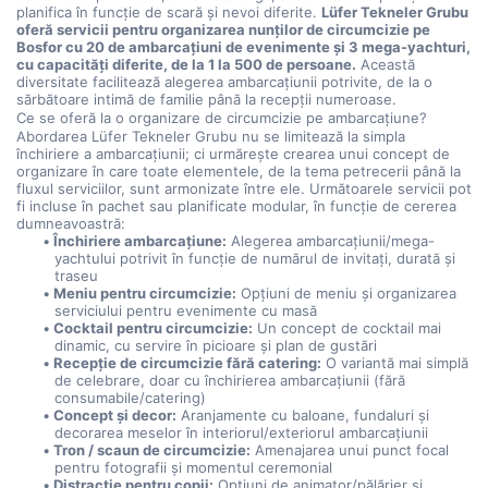
planifica în funcție de scară și nevoi diferite. 
Lüfer Tekneler Grubu 
oferă servicii pentru organizarea nunților de circumcizie pe 
Bosfor cu 20 de ambarcațiuni de evenimente și 3 mega-yachturi, 
cu capacități diferite, de la 1 la 500 de persoane.
 Această 
diversitate facilitează alegerea ambarcațiunii potrivite, de la o 
sărbătoare intimă de familie până la recepții numeroase.
Ce se oferă la o organizare de circumcizie pe ambarcațiune?
Abordarea Lüfer Tekneler Grubu nu se limitează la simpla 
închiriere a ambarcațiunii; ci urmărește crearea unui concept de 
organizare în care toate elementele, de la tema petrecerii până la 
fluxul serviciilor, sunt armonizate între ele. Următoarele servicii pot 
fi incluse în pachet sau planificate modular, în funcție de cererea 
dumneavoastră:
Închiriere ambarcațiune:
 Alegerea ambarcațiunii/mega-
yachtului potrivit în funcție de numărul de invitați, durată și 
traseu
Meniu pentru circumcizie:
 Opțiuni de meniu și organizarea 
serviciului pentru evenimente cu masă
Cocktail pentru circumcizie:
 Un concept de cocktail mai 
dinamic, cu servire în picioare și plan de gustări
Recepție de circumcizie fără catering:
 O variantă mai simplă 
de celebrare, doar cu închirierea ambarcațiunii (fără 
consumabile/catering)
Concept și decor:
 Aranjamente cu baloane, fundaluri și 
decorarea meselor în interiorul/exteriorul ambarcațiunii
Tron / scaun de circumcizie:
 Amenajarea unui punct focal 
pentru fotografii și momentul ceremonial
Distracție pentru copii:
 Opțiuni de animator/pălărier și 