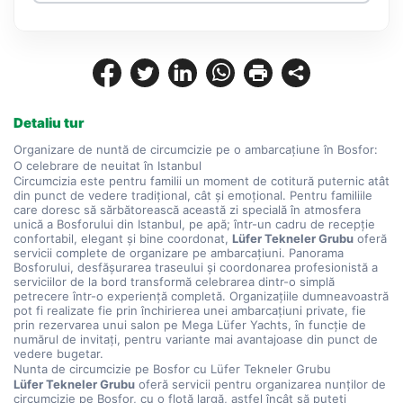
Detaliu tur
Organizare de nuntă de circumcizie pe o ambarcațiune în Bosfor: 
O celebrare de neuitat în Istanbul
Circumcizia este pentru familii un moment de cotitură puternic atât 
din punct de vedere tradițional, cât și emoțional. Pentru familiile 
care doresc să sărbătorească această zi specială în atmosfera 
unică a Bosforului din Istanbul, pe apă; într-un cadru de recepție 
confortabil, elegant și bine coordonat, 
Lüfer Tekneler Grubu
 oferă 
servicii complete de organizare pe ambarcațiuni. Panorama 
Bosforului, desfășurarea traseului și coordonarea profesionistă a 
serviciilor de la bord transformă celebrarea dintr-o simplă 
petrecere într-o experiență completă. Organizațiile dumneavoastră 
pot fi realizate fie prin închirierea unei ambarcațiuni private, fie 
prin rezervarea unui salon pe Mega Lüfer Yachts, în funcție de 
numărul de invitați, pentru variante mai avantajoase din punct de 
vedere bugetar.
Nunta de circumcizie pe Bosfor cu Lüfer Tekneler Grubu
Lüfer Tekneler Grubu
 oferă servicii pentru organizarea nunților de 
circumcizie pe Bosfor, cu o flotă largă, astfel încât să puteți 