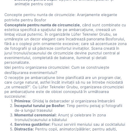
animație pentru copii
Concepte pentru nunta de circumcizie: Aranjamente elegante 
potrivite pentru Bosfor
Conceptele pentru nunta de circumcizie
, când sunt combinate cu 
estetica specifică a spațiului de pe ambarcațiune, creează un 
limbaj vizual puternic. În organizările Lüfer Tekneler Grubu, se 
urmărește un decor elegant care încadrează panorama Bosforului, 
fără a o copleși prin ornamente excesive; care să accentueze zona 
de fotografii și să păstreze confortul invitaților. Scena creată în 
jurul tronului/scaunului de circumcizie devine punctul central al 
evenimentului, completată de baloane, iluminat și detalii 
personalizate.
Idei pentru organizarea circumciziei: Cum se construiește 
desfășurarea evenimentului?
O recepție pe ambarcațiune bine planificată are un program clar, 
care curge natural, astfel încât invitații să nu se întrebe niciodată 
„ce urmează?”. Cu Lüfer Tekneler Grubu, organizarea circumciziei 
pe ambarcațiune este de obicei concepută în următoarea 
succesiune:
Primirea:
 Ghidaj la debarcader și organizarea îmbarcării
Începutul turului pe Bosfor:
 Timp pentru peisaj și fotografii 
de-a lungul traseului
Momentul ceremonial:
 Anunț și celebrare în zona 
tronului/scaunului a băiatului
Servirea gustărilor:
 Fluxul servirii meniului sau al cocktailului
Distracția:
 Pentru copii, animator/pălărier; pentru adulți, 