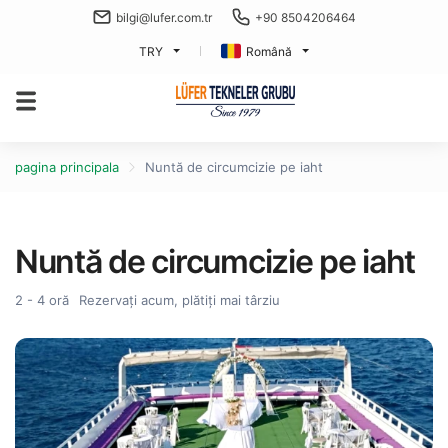
bilgi@lufer.com.tr
+90 8504206464
TRY
Română
pagina principala
Nuntă de circumcizie pe iaht
Nuntă de circumcizie pe iaht
2 - 4 oră
Rezervați acum, plătiți mai târziu