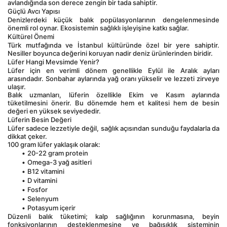
avlandığında son derece zengin bir tada sahiptir.
Güçlü Avcı Yapısı
Denizlerdeki küçük balık popülasyonlarının dengelenmesinde 
önemli rol oynar. Ekosistemin sağlıklı işleyişine katkı sağlar.
Kültürel Önemi
Türk mutfağında ve İstanbul kültüründe özel bir yere sahiptir. 
Nesiller boyunca değerini koruyan nadir deniz ürünlerinden biridir.
Lüfer Hangi Mevsimde Yenir?
Lüfer için en verimli dönem genellikle Eylül ile Aralık ayları 
arasındadır. Sonbahar aylarında yağ oranı yükselir ve lezzeti zirveye 
ulaşır.
Balık uzmanları, lüferin özellikle Ekim ve Kasım aylarında 
tüketilmesini önerir. Bu dönemde hem et kalitesi hem de besin 
değeri en yüksek seviyededir.
Lüferin Besin Değeri
Lüfer sadece lezzetiyle değil, sağlık açısından sunduğu faydalarla da 
dikkat çeker.
100 gram lüfer yaklaşık olarak:
20-22 gram protein
Omega-3 yağ asitleri
B12 vitamini
D vitamini
Fosfor
Selenyum
Potasyum içerir
Düzenli balık tüketimi; kalp sağlığının korunmasına, beyin 
fonksiyonlarının desteklenmesine ve bağışıklık sisteminin 