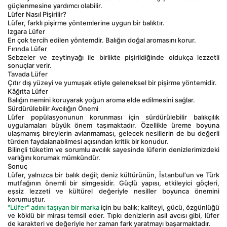
güçlenmesine yardımcı olabilir.
Lüfer Nasıl Pişirilir?
Lüfer, farklı pişirme yöntemlerine uygun bir balıktır.
Izgara Lüfer
En çok tercih edilen yöntemdir. Balığın doğal aromasını korur.
Fırında Lüfer
Sebzeler ve zeytinyağı ile birlikte pişirildiğinde oldukça lezzetli 
sonuçlar verir.
Tavada Lüfer
Çıtır dış yüzeyi ve yumuşak etiyle geleneksel bir pişirme yöntemidir.
Kâğıtta Lüfer
Balığın nemini koruyarak yoğun aroma elde edilmesini sağlar.
Sürdürülebilir Avcılığın Önemi
Lüfer popülasyonunun korunması için sürdürülebilir balıkçılık 
uygulamaları büyük önem taşımaktadır. Özellikle üreme boyuna 
ulaşmamış bireylerin avlanmaması, gelecek nesillerin de bu değerli 
türden faydalanabilmesi açısından kritik bir konudur.
Bilinçli tüketim ve sorumlu avcılık sayesinde lüferin denizlerimizdeki 
varlığını korumak mümkündür.
Sonuç
Lüfer, yalnızca bir balık değil; deniz kültürünün, İstanbul'un ve Türk 
mutfağının önemli bir simgesidir. Güçlü yapısı, etkileyici göçleri, 
eşsiz lezzeti ve kültürel değeriyle nesiller boyunca önemini 
korumuştur.
"Lüfer" adını taşıyan bir marka 
için bu balık; kaliteyi, gücü, özgünlüğü 
ve köklü bir mirası temsil eder. Tıpkı denizlerin asil avcısı gibi, lüfer 
de karakteri ve değeriyle her zaman fark yaratmayı başarmaktadır.