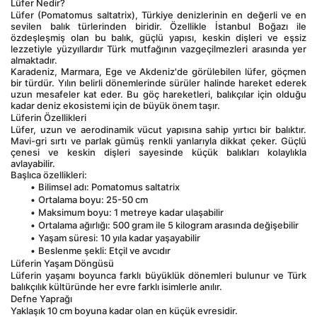
Lüfer Nedir?
Lüfer (Pomatomus saltatrix), Türkiye denizlerinin en değerli ve en 
sevilen balık türlerinden biridir. Özellikle İstanbul Boğazı ile 
özdeşleşmiş olan bu balık, güçlü yapısı, keskin dişleri ve eşsiz 
lezzetiyle yüzyıllardır Türk mutfağının vazgeçilmezleri arasında yer 
almaktadır.
Karadeniz, Marmara, Ege ve Akdeniz'de görülebilen lüfer, göçmen 
bir türdür. Yılın belirli dönemlerinde sürüler halinde hareket ederek 
uzun mesafeler kat eder. Bu göç hareketleri, balıkçılar için olduğu 
kadar deniz ekosistemi için de büyük önem taşır.
Lüferin Özellikleri
Lüfer, uzun ve aerodinamik vücut yapısına sahip yırtıcı bir balıktır. 
Mavi-gri sırtı ve parlak gümüş renkli yanlarıyla dikkat çeker. Güçlü 
çenesi ve keskin dişleri sayesinde küçük balıkları kolaylıkla 
avlayabilir.
Başlıca özellikleri:
Bilimsel adı: Pomatomus saltatrix
Ortalama boyu: 25-50 cm
Maksimum boyu: 1 metreye kadar ulaşabilir
Ortalama ağırlığı: 500 gram ile 5 kilogram arasında değişebilir
Yaşam süresi: 10 yıla kadar yaşayabilir
Beslenme şekli: Etçil ve avcıdır
Lüferin Yaşam Döngüsü
Lüferin yaşamı boyunca farklı büyüklük dönemleri bulunur ve Türk 
balıkçılık kültüründe her evre farklı isimlerle anılır.
Defne Yaprağı
Yaklaşık 10 cm boyuna kadar olan en küçük evresidir.