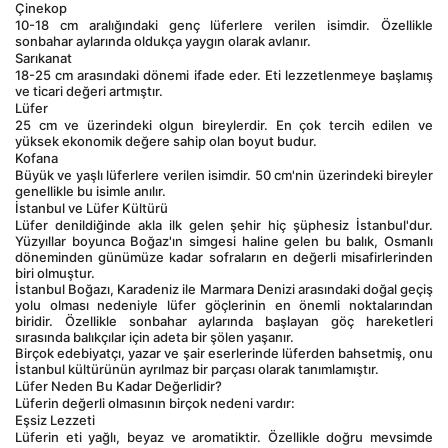
Çinekop
10-18 cm aralığındaki genç lüferlere verilen isimdir. Özellikle 
sonbahar aylarında oldukça yaygın olarak avlanır.
Sarıkanat
18-25 cm arasındaki dönemi ifade eder. Eti lezzetlenmeye başlamış 
ve ticari değeri artmıştır.
Lüfer
25 cm ve üzerindeki olgun bireylerdir. En çok tercih edilen ve 
yüksek ekonomik değere sahip olan boyut budur.
Kofana
Büyük ve yaşlı lüferlere verilen isimdir. 50 cm'nin üzerindeki bireyler 
genellikle bu isimle anılır.
İstanbul ve Lüfer Kültürü
Lüfer denildiğinde akla ilk gelen şehir hiç şüphesiz İstanbul'dur. 
Yüzyıllar boyunca Boğaz'ın simgesi haline gelen bu balık, Osmanlı 
döneminden günümüze kadar sofraların en değerli misafirlerinden 
biri olmuştur.
İstanbul Boğazı, Karadeniz ile Marmara Denizi arasındaki doğal geçiş 
yolu olması nedeniyle lüfer göçlerinin en önemli noktalarından 
biridir. Özellikle sonbahar aylarında başlayan göç hareketleri 
sırasında balıkçılar için adeta bir şölen yaşanır.
Birçok edebiyatçı, yazar ve şair eserlerinde lüferden bahsetmiş, onu 
İstanbul kültürünün ayrılmaz bir parçası olarak tanımlamıştır.
Lüfer Neden Bu Kadar Değerlidir?
Lüferin değerli olmasının birçok nedeni vardır:
Eşsiz Lezzeti
Lüferin eti yağlı, beyaz ve aromatiktir. Özellikle doğru mevsimde 